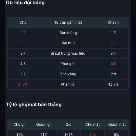
Dữ liệu đội bóng
Chủ
10 trận gần nhất
Khách
2.7
Bàn thắng
1.5
1
Bàn thua
2.1
8.7
Bị sút trúng mục tiêu
8.4
4.8
Phạt góc
6.8
2.2
Thẻ vàng
2.8
51.6%
Phạm lỗi
43.7%
Tỷ lệ ghi/mất bàn thắng
Chủ ghi
Khách ghi
Giờ
Chủ mất
Khách mất
11
%
11
%
1~15
11
%
6
%