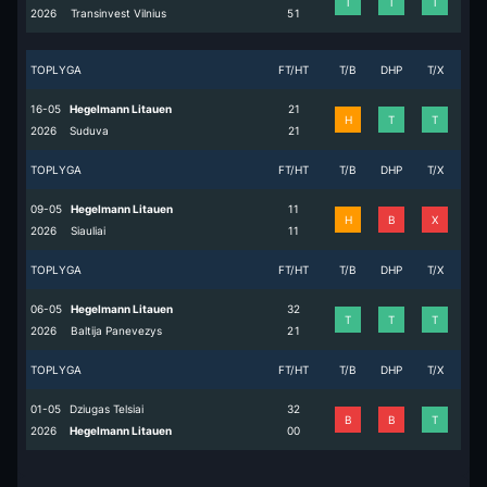
T
T
T
2026
Transinvest Vilnius
5
1
TOPLYGA
FT/HT
T/B
DHP
T/X
16-05
Hegelmann Litauen
2
1
H
T
T
2026
Suduva
2
1
TOPLYGA
FT/HT
T/B
DHP
T/X
09-05
Hegelmann Litauen
1
1
H
B
X
2026
Siauliai
1
1
TOPLYGA
FT/HT
T/B
DHP
T/X
06-05
Hegelmann Litauen
3
2
T
T
T
2026
Baltija Panevezys
2
1
TOPLYGA
FT/HT
T/B
DHP
T/X
01-05
Dziugas Telsiai
3
2
B
B
T
2026
Hegelmann Litauen
0
0