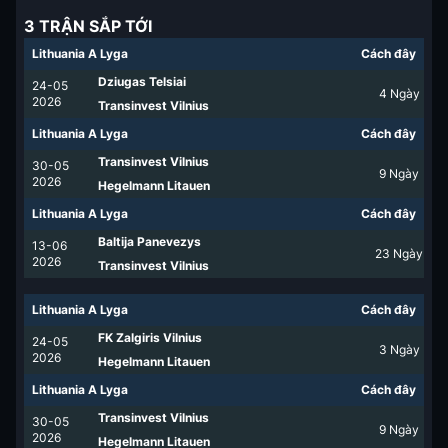
3 TRẬN SẮP TỚI
Lithuania A Lyga
Cách đây
Dziugas Telsiai
24-05
4
Ngày
2026
Transinvest Vilnius
Lithuania A Lyga
Cách đây
Transinvest Vilnius
30-05
9
Ngày
2026
Hegelmann Litauen
Lithuania A Lyga
Cách đây
Baltija Panevezys
13-06
23
Ngày
2026
Transinvest Vilnius
Lithuania A Lyga
Cách đây
FK Zalgiris Vilnius
24-05
3
Ngày
2026
Hegelmann Litauen
Lithuania A Lyga
Cách đây
Transinvest Vilnius
30-05
9
Ngày
2026
Hegelmann Litauen