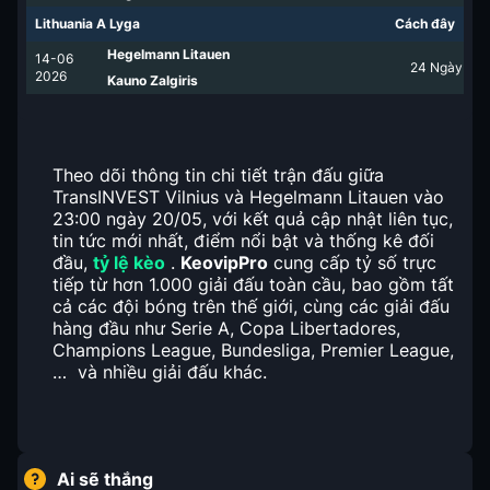
Lithuania A Lyga
Cách đây
Hegelmann Litauen
14-06
24
Ngày
2026
Kauno Zalgiris
Theo dõi thông tin chi tiết trận đấu giữa
TransINVEST Vilnius và Hegelmann Litauen vào
23:00 ngày 20/05, với kết quả cập nhật liên tục,
tin tức mới nhất, điểm nổi bật và thống kê đối
đầu,
tỷ lệ kèo
.
KeovipPro
cung cấp tỷ số trực
tiếp từ hơn 1.000 giải đấu toàn cầu, bao gồm tất
cả các đội bóng trên thế giới, cùng các giải đấu
hàng đầu như Serie A, Copa Libertadores,
Champions League, Bundesliga, Premier League,
… và nhiều giải đấu khác.
Ai sẽ thắng