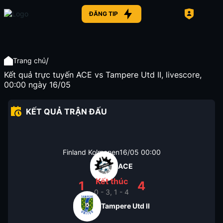
ĐĂNG TIP
/
Trang chủ
Kết quả trực tuyến ACE vs Tampere Utd II, livescore,
00:00 ngày 16/05
KẾT QUẢ TRẬN ĐẤU
Finland Kolmonen
16/05
00:00
ACE
Kết thúc
1
4
0 - 3, 1 - 4
Tampere Utd II