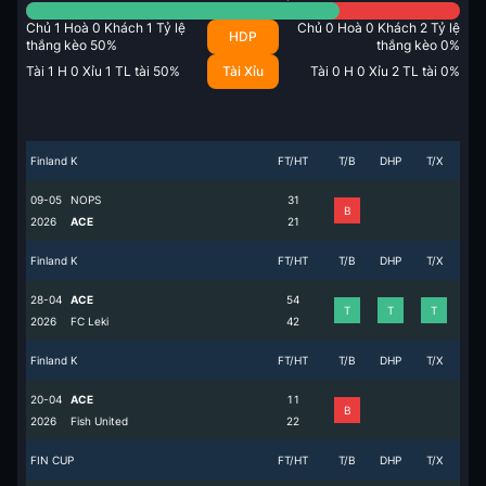
Chủ
1
Hoà
0
Khách
1
Tỷ lệ
Chủ
0
Hoà
0
Khách
2
Tỷ lệ
HDP
thắng kèo
50
%
thắng kèo
0
%
Tài
1
H
0
Xỉu
1
TL tài
50
%
Tài Xỉu
Tài
0
H
0
Xỉu
2
TL tài
0
%
Finland K
FT/HT
T/B
DHP
T/X
09-05
NOPS
3
1
B
2026
ACE
2
1
Finland K
FT/HT
T/B
DHP
T/X
28-04
ACE
5
4
T
T
T
2026
FC Leki
4
2
Finland K
FT/HT
T/B
DHP
T/X
20-04
ACE
1
1
B
2026
Fish United
2
2
FIN CUP
FT/HT
T/B
DHP
T/X