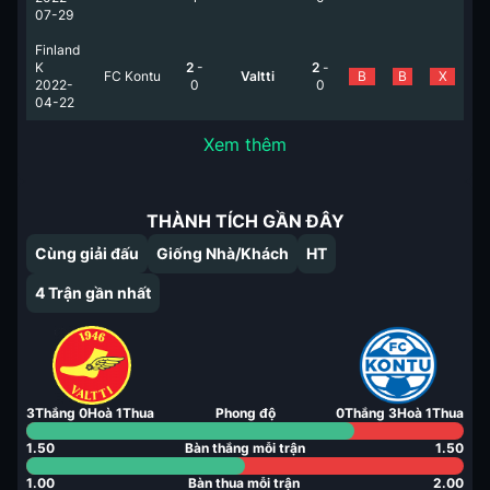
07-29
Finland
K
2
-
2
-
FC Kontu
Valtti
B
B
X
2022-
0
0
04-22
Xem thêm
THÀNH TÍCH GẦN ĐÂY
Cùng giải đấu
Giống Nhà/Khách
HT
4
Trận gần nhất
3
Thắng
0
Hoà
1
Thua
Phong độ
0
Thắng
3
Hoà
1
Thua
1.50
Bàn thắng mỗi trận
1.50
1.00
Bàn thua mỗi trận
2.00