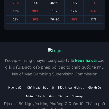
23
%
14
%
46~60
16
%
21
%
13
%
30
%
61~75
12
%
17
%
22
%
26
%
76~90
29
%
17
%
Keovip – Trang chuyên cung cấp tỷ lệ
kèo nhà cái
các
giải đấu. Được cấp phép bởi các tổ chức quốc tế như
Isle of Man Gambling Supervision Commission
Hướng dẫn
Chính sách bảo mật
Điều khoản dịch vụ
Giới thiệu
Miễn trừ trách nhiệm
Tác giả
Sitemap
Địa chỉ:
80 Nguyễn Kim, Phường 7, Quận 10, Thành phố