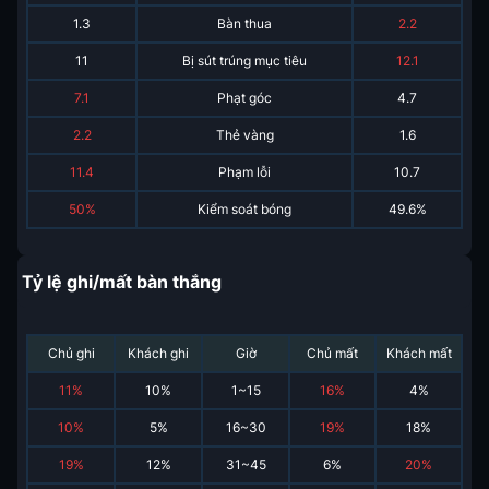
1.3
Bàn thua
2.2
11
Bị sút trúng mục tiêu
12.1
7.1
Phạt góc
4.7
2.2
Thẻ vàng
1.6
11.4
Phạm lỗi
10.7
50%
Kiểm soát bóng
49.6%
Tỷ lệ ghi/mất bàn thắng
Chủ ghi
Khách ghi
Giờ
Chủ mất
Khách mất
11
%
10
%
1~15
16
%
4
%
10
%
5
%
16~30
19
%
18
%
19
%
12
%
31~45
6
%
20
%