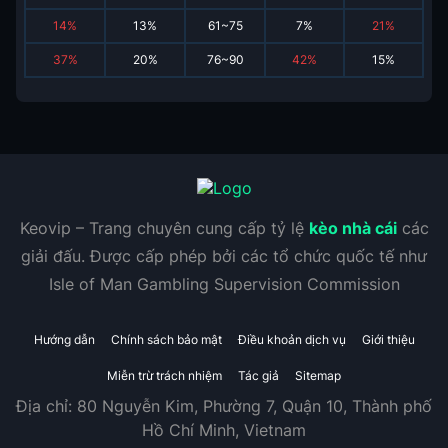
14
%
13
%
61~75
7
%
21
%
37
%
20
%
76~90
42
%
15
%
Keovip – Trang chuyên cung cấp tỷ lệ
kèo nhà cái
các
giải đấu. Được cấp phép bởi các tổ chức quốc tế như
Isle of Man Gambling Supervision Commission
Hướng dẫn
Chính sách bảo mật
Điều khoản dịch vụ
Giới thiệu
Miễn trừ trách nhiệm
Tác giả
Sitemap
Địa chỉ:
80 Nguyễn Kim, Phường 7, Quận 10, Thành phố
Hồ Chí Minh, Vietnam