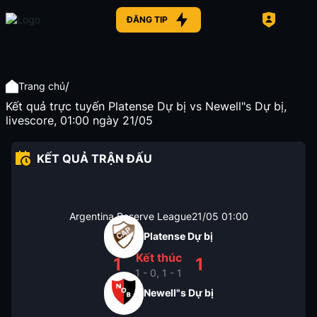
ĐĂNG TIP
/
Trang chủ
Kết quả trực tuyến Platense Dự bị vs Newell"s Dự bị,
livescore, 01:00 ngày 21/05
KẾT QUẢ TRẬN ĐẤU
Argentina Reserve League
21/05
01:00
Platense Dự bị
Kết thúc
1
1
1 - 0, 1 - 1
Newell"s Dự bị