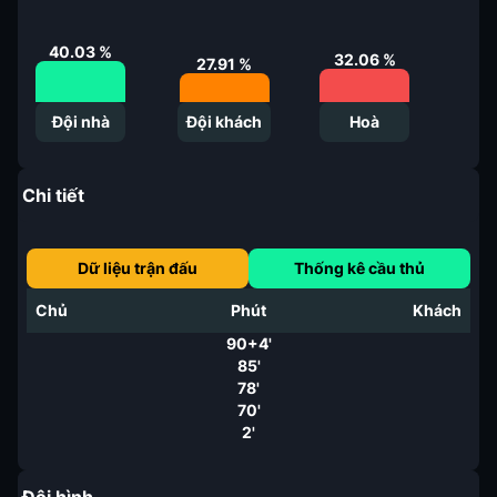
40.03
%
32.06
%
27.91
%
Đội nhà
Đội khách
Hoà
Chi tiết
Dữ liệu trận đấu
Thống kê cầu thủ
Chủ
Phút
Khách
90+4'
85'
78'
70'
2'