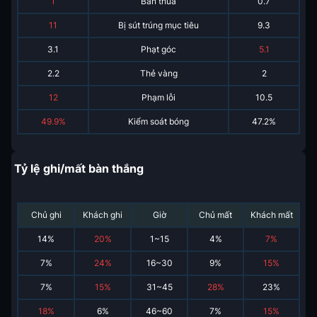
1
Bàn thua
0.7
11
Bị sút trúng mục tiêu
9.3
3.1
Phạt góc
5.1
2.2
Thẻ vàng
2
12
Phạm lỗi
10.5
49.9%
Kiểm soát bóng
47.2%
Tỷ lệ ghi/mất bàn thắng
Chủ ghi
Khách ghi
Giờ
Chủ mất
Khách mất
14
%
20
%
1~15
4
%
7
%
7
%
24
%
16~30
9
%
15
%
7
%
15
%
31~45
28
%
23
%
18
%
6
%
46~60
7
%
15
%