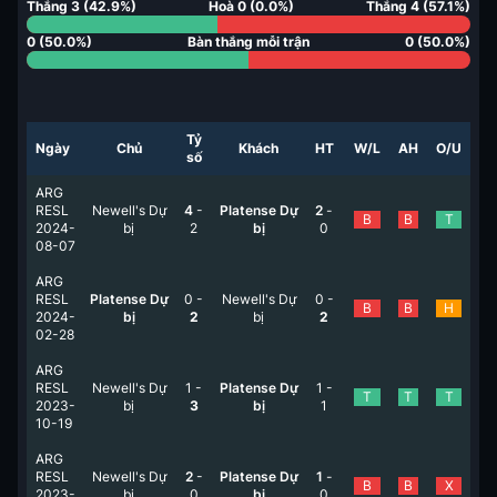
Thắng
3
(
42.9
%)
Hoà
0
(
0.0
%)
Thắng
4
(
57.1
%)
0
(
50.0
%)
Bàn thắng mỗi trận
0
(
50.0
%)
Tỷ
Ngày
Chủ
Khách
HT
W/L
AH
O/U
số
ARG
RESL
Newell's Dự
4
-
Platense Dự
2
-
B
B
T
2024-
bị
2
bị
0
08-07
ARG
RESL
Platense Dự
0
-
Newell's Dự
0
-
B
B
H
2024-
bị
2
bị
2
02-28
ARG
RESL
Newell's Dự
1
-
Platense Dự
1
-
T
T
T
2023-
bị
3
bị
1
10-19
ARG
RESL
Newell's Dự
2
-
Platense Dự
1
-
B
B
X
2023-
bị
0
bị
0