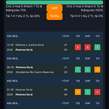
Chủ
3
Hoà
0
Khách
1
Tỷ lệ
Chủ
3
Hoà
0
Khách
0
Tỷ lệ
HDP
thắng kèo
75
%
thắng kèo
100
%
Tài
1
H
1
Xỉu
2
TL tài
25
%
Tài Xỉu
Tài
0
H
1
Xỉu
2
TL tài
0
%
ARG RESL
FT/HT
T/B
DHP
T/X
13-05
Defensa y Justicia Dự bị
4
1
B
B
T
2026
Platense Dự bị
0
0
ARG RESL
FT/HT
T/B
DHP
T/X
06-05
Platense Dự bị
2
1
T
T
H
2026
Estudiantes Rio Cuarto Reserves
0
0
ARG RESL
FT/HT
T/B
DHP
T/X
01-05
Huracan Dự bị
0
0
H
T
X
2026
Platense Dự bị
0
0
ARG RESL
FT/HT
T/B
DHP
T/X