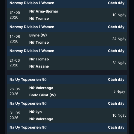
Norway Division 1 Women
Cách đây
Nữ Arna-Bjornar
31-05
10
Ngày
2026
Nữ Tromso
Norway Division 1 Women
Cách đây
Bryne (W)
14-06
24
Ngày
2026
Nữ Tromso
Norway Division 1 Women
Cách đây
Nữ Tromso
21-06
31
Ngày
2026
Nữ Aasane
Na Uy Toppserien Nữ
Cách đây
Nữ Valerenga
26-05
5
Ngày
2026
Bodo Glimt (W)
Na Uy Toppserien Nữ
Cách đây
Nữ Lyn
31-05
10
Ngày
2026
Nữ Valerenga
Na Uy Toppserien Nữ
Cách đây