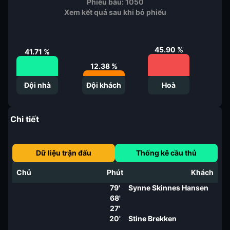
Phiếu bầu:
1050
Xem kết quả sau khi bỏ phiếu
45.90
%
41.71
%
12.38
%
Đội nhà
Đội khách
Hoà
Chi tiết
Dữ liệu trận đấu
Thống kê cầu thủ
Chủ
Phút
Khách
79'
Synne Skinnes Hansen
68'
27'
20'
Stine Brekken