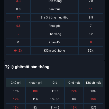
3.3
Bàn thắng
2.8
0.8
Bàn thua
1.1
17
Bị sút trúng mục tiêu
8.5
9.5
Phạt góc
7
2
Thẻ vàng
1.2
0
Phạm lỗi
6
64.5%
Kiểm soát bóng
59%
Tỷ lệ ghi/mất bàn thắng
Chủ ghi
Khách ghi
Giờ
Chủ mất
Khách mất
15
%
19
%
1~15
22
%
19
%
12
%
11
%
16~30
8
%
16
%
16
%
8
%
31~45
16
%
12
%