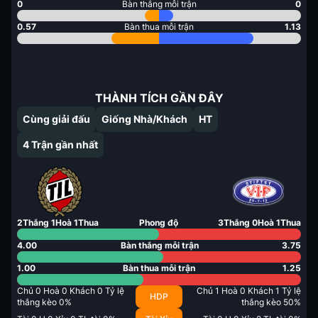
0
Bàn thắng mỗi trận
0
0.57
Bàn thua mỗi trận
1.13
THÀNH TÍCH GẦN ĐÂY
Cùng giải đấu
Giống Nhà/Khách
HT
4
Trận gần nhất
2
Thắng
1
Hoà
1
Thua
Phong độ
3
Thắng
0
Hoà
1
Thua
4.00
Bàn thắng mỗi trận
3.75
1.00
Bàn thua mỗi trận
1.25
Chủ
0
Hoà
0
Khách
0
Tỷ lệ
Chủ
1
Hoà
0
Khách
1
Tỷ lệ
HDP
thắng kèo
0
%
thắng kèo
50
%