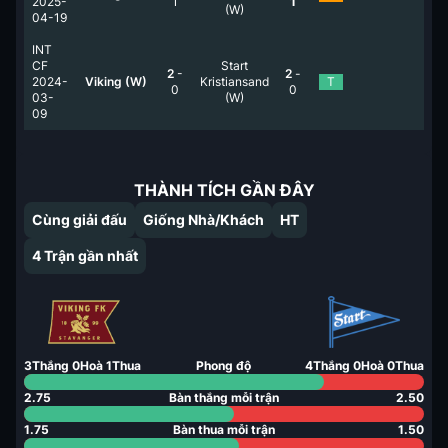
2025-
1
1
(W)
04-19
INT
CF
Start
2
-
2
-
2024-
Viking (W)
Kristiansand
T
0
0
03-
(W)
09
THÀNH TÍCH GẦN ĐÂY
Cùng giải đấu
Giống Nhà/Khách
HT
4
Trận gần nhất
3
Thắng
0
Hoà
1
Thua
Phong độ
4
Thắng
0
Hoà
0
Thua
2.75
Bàn thắng mỗi trận
2.50
1.75
Bàn thua mỗi trận
1.50