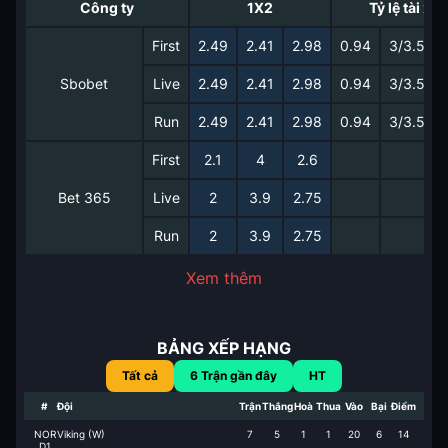
Công ty
1X2
Tỷ lệ tài xỉu
First
2.49
2.41
2.98
0.94
3/3.5
Sbobet
Live
2.49
2.41
2.98
0.94
3/3.5
Run
2.49
2.41
2.98
0.94
3/3.5
First
2.1
4
2.6
Bet 365
Live
2
3.9
2.75
Run
2
3.9
2.75
Xem thêm
BẢNG XẾP HẠNG
Tất cả
6
Trận gần đây
HT
#
Đội
Trận
Thắng
Hoà
Thua
Vào
Bại
Điểm
NOR
Viking (W)
7
5
1
1
20
6
14
D1