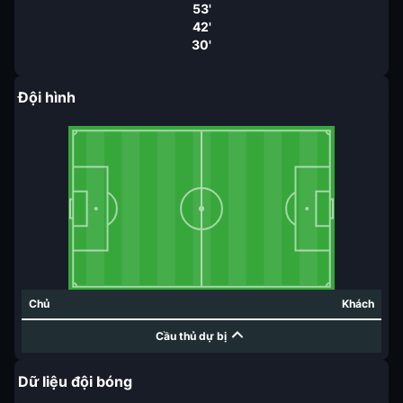
53'
42'
30'
Đội hình
Chủ
Khách
Cầu thủ dự bị
Dữ liệu đội bóng