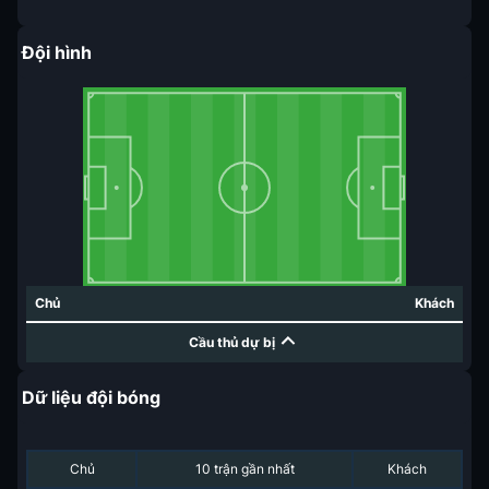
Đội hình
Chủ
Khách
Cầu thủ dự bị
Dữ liệu đội bóng
Chủ
10 trận gần nhất
Khách