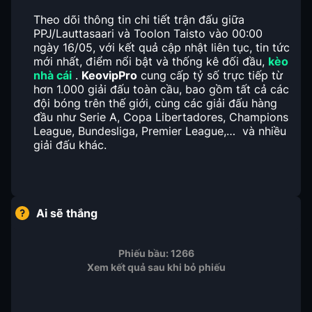
Theo dõi thông tin chi tiết trận đấu giữa
PPJ/Lauttasaari và Toolon Taisto vào 00:00
ngày 16/05, với kết quả cập nhật liên tục, tin tức
mới nhất, điểm nổi bật và thống kê đối đầu,
kèo
nhà cái
.
KeovipPro
cung cấp tỷ số trực tiếp từ
hơn 1.000 giải đấu toàn cầu, bao gồm tất cả các
đội bóng trên thế giới, cùng các giải đấu hàng
đầu như Serie A, Copa Libertadores, Champions
League, Bundesliga, Premier League,… và nhiều
giải đấu khác.
Ai sẽ thắng
Phiếu bầu:
1266
Xem kết quả sau khi bỏ phiếu