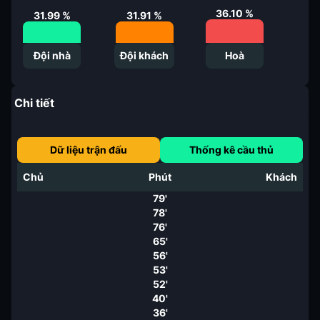
36.10
%
31.99
%
31.91
%
Đội nhà
Đội khách
Hoà
Chi tiết
Dữ liệu trận đấu
Thống kê cầu thủ
Chủ
Phút
Khách
79'
78'
76'
65'
56'
53'
52'
40'
36'