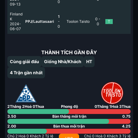
0
09-13
Finland
1
K
0
-
PPJ/Lauttasaari
-
Toolon Taisto
T
2024-
0
0
06-07
THÀNH TÍCH GẦN ĐÂY
Cùng giải đấu
Giống Nhà/Khách
HT
4
Trận gần nhất
2
Thắng
2
Hoà
0
Thua
Phong độ
0
Thắng
1
Hoà
3
Thua
3.50
Bàn thắng mỗi trận
0.75
2.00
Bàn thua mỗi trận
4.25
Chủ
2
Hoà
0
Khách
2
Tỷ lệ
Chủ
0
Hoà
0
Khách
3
Tỷ lệ