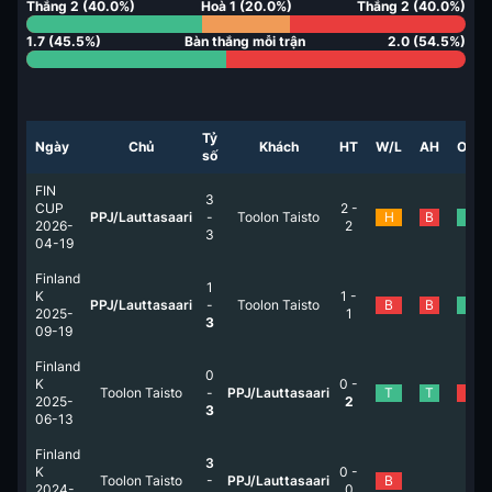
Thắng
2
(
40.0
%)
Hoà
1
(
20.0
%)
Thắng
2
(
40.0
%)
1.7
(
45.5
%)
Bàn thắng mỗi trận
2.0
(
54.5
%)
Tỷ
Ngày
Chủ
Khách
HT
W/L
AH
O/U
số
FIN
3
CUP
2
-
PPJ/Lauttasaari
-
Toolon Taisto
H
B
T
2026-
2
3
04-19
Finland
1
K
1
-
PPJ/Lauttasaari
-
Toolon Taisto
B
B
T
2025-
1
3
09-19
Finland
0
K
0
-
Toolon Taisto
-
PPJ/Lauttasaari
T
T
X
2025-
2
3
06-13
Finland
3
K
0
-
Toolon Taisto
-
PPJ/Lauttasaari
B
2024-
0