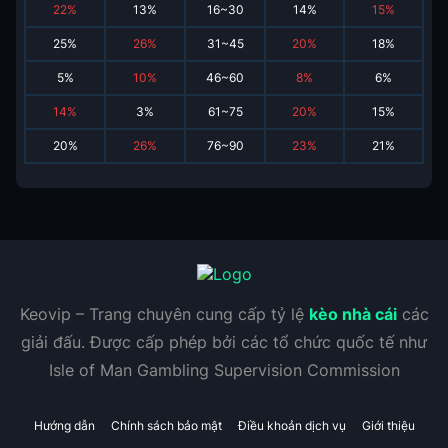
22
%
13
%
16~30
14
%
15
%
25
%
26
%
31~45
20
%
18
%
5
%
10
%
46~60
8
%
6
%
14
%
3
%
61~75
20
%
15
%
20
%
26
%
76~90
23
%
21
%
Keovip – Trang chuyên cung cấp tỷ lệ
kèo nhà cái
các
giải đấu. Được cấp phép bởi các tổ chức quốc tế như
Isle of Man Gambling Supervision Commission
Hướng dẫn
Chính sách bảo mật
Điều khoản dịch vụ
Giới thiệu