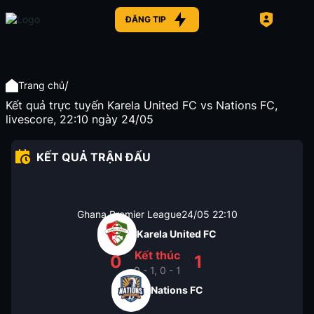
ĐĂNG TIP
/
Trang chủ
Kết quả trực tuyến Karela United FC vs Nations FC,
livescore, 22:10 ngày 24/05
KẾT QUẢ TRẬN ĐẤU
Ghana Premier League
24/05
22:10
Karela United FC
Kết thúc
0
1
0 - 1, 0 - 1
Nations FC