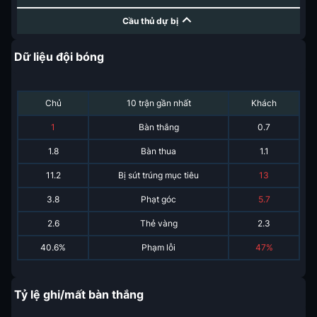
Cầu thủ dự bị
Dữ liệu đội bóng
Chủ
10 trận gần nhất
Khách
1
Bàn thắng
0.7
1.8
Bàn thua
1.1
11.2
Bị sút trúng mục tiêu
13
3.8
Phạt góc
5.7
2.6
Thẻ vàng
2.3
40.6%
Phạm lỗi
47%
Tỷ lệ ghi/mất bàn thắng