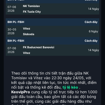
NK Tomislav
07-06
14
Ngày
2026
FK Tuzla City
BIH PL-FBiH
Cách đây
Vitez
30-05
6
Ngày
2026
Sloboda
BIH PL-FBiH
Cách đây
FK Buducnost Banovici
07-06
14
Ngày
2026
Vitez
Theo dõi thông tin chi tiết trận đấu giữa NK
Tomislav và Vitez vào 22:30 ngày 24/05, với
kết quả cập nhật liên tục, tin tức mới nhất, điểm
nổi bật và thống kê đối đầu,
tỷ lệ kèo
.
KeovipPro
cung cấp tỷ số trực tiếp từ hơn 1.000
giải đấu toàn cầu, bao gồm tất cả các đội bóng
trên thế giới, cùng các giải đấu hàng đầu như