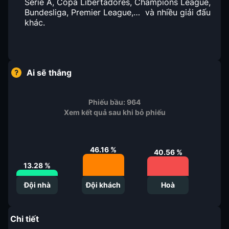
Serie A, Copa Libertadores, Champions League,
Bundesliga, Premier League,… và nhiều giải đấu
khác.
Ai sẽ thắng
Phiếu bầu:
964
Xem kết quả sau khi bỏ phiếu
46.16
%
40.56
%
13.28
%
Đội nhà
Đội khách
Hoà
Chi tiết