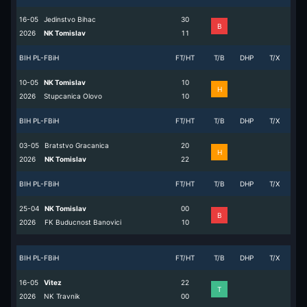
16-05
Jedinstvo Bihac
3
0
B
2026
NK Tomislav
1
1
BIH PL-FBiH
FT/HT
T/B
DHP
T/X
10-05
NK Tomislav
1
0
H
2026
Stupcanica Olovo
1
0
BIH PL-FBiH
FT/HT
T/B
DHP
T/X
03-05
Bratstvo Gracanica
2
0
H
2026
NK Tomislav
2
2
BIH PL-FBiH
FT/HT
T/B
DHP
T/X
25-04
NK Tomislav
0
0
B
2026
FK Buducnost Banovici
1
0
BIH PL-FBiH
FT/HT
T/B
DHP
T/X
16-05
Vitez
2
2
T
2026
NK Travnik
0
0