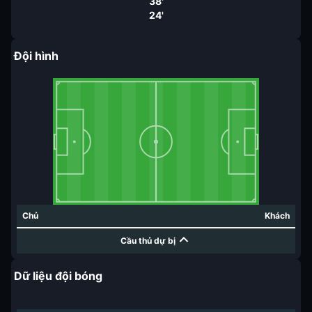
38'
24'
Đội hình
Chủ
Khách
Cầu thủ dự bị
Dữ liệu đội bóng