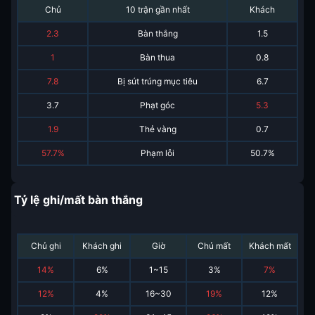
Chủ
10 trận gần nhất
Khách
2.3
Bàn thắng
1.5
1
Bàn thua
0.8
7.8
Bị sút trúng mục tiêu
6.7
3.7
Phạt góc
5.3
1.9
Thẻ vàng
0.7
57.7%
Phạm lỗi
50.7%
Tỷ lệ ghi/mất bàn thắng
Chủ ghi
Khách ghi
Giờ
Chủ mất
Khách mất
14
%
6
%
1~15
3
%
7
%
12
%
4
%
16~30
19
%
12
%