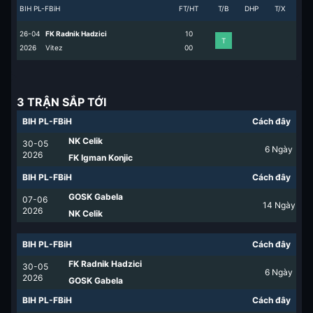
BIH PL-FBiH
FT/HT
T/B
DHP
T/X
26-04
FK Radnik Hadzici
1
0
T
2026
Vitez
0
0
3 TRẬN SẮP TỚI
BIH PL-FBiH
Cách đây
NK Celik
30-05
6
Ngày
2026
FK Igman Konjic
BIH PL-FBiH
Cách đây
GOSK Gabela
07-06
14
Ngày
2026
NK Celik
BIH PL-FBiH
Cách đây
FK Radnik Hadzici
30-05
6
Ngày
2026
GOSK Gabela
BIH PL-FBiH
Cách đây