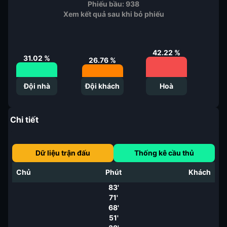
Phiếu bầu:
938
Xem kết quả sau khi bỏ phiếu
42.22
%
31.02
%
26.76
%
Đội nhà
Đội khách
Hoà
Chi tiết
Dữ liệu trận đấu
Thống kê cầu thủ
Chủ
Phút
Khách
83'
71'
68'
51'