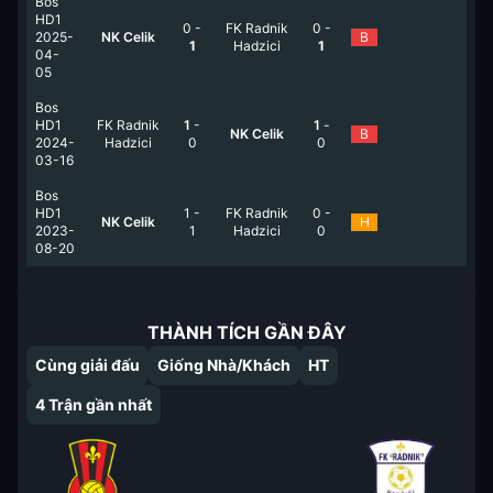
Bos
HD1
0
-
FK Radnik
0
-
2025-
NK Celik
B
1
Hadzici
1
04-
05
Bos
HD1
FK Radnik
1
-
1
-
NK Celik
B
2024-
Hadzici
0
0
03-16
Bos
HD1
1
-
FK Radnik
0
-
NK Celik
H
2023-
1
Hadzici
0
08-20
THÀNH TÍCH GẦN ĐÂY
Cùng giải đấu
Giống Nhà/Khách
HT
4
Trận gần nhất