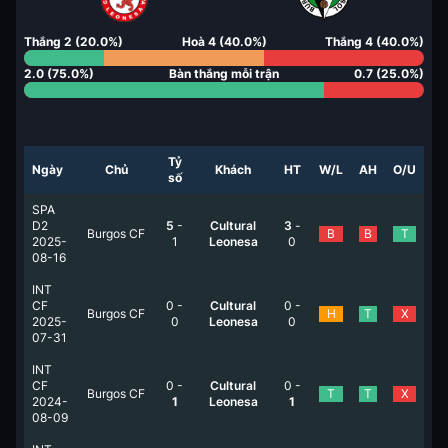
Thắng
2
(
20.0
%)
Hoà
4
(
40.0
%)
Thắng
4
(
40.0
%)
2.0
(
75.0
%)
Bàn thắng mỗi trận
0.7
(
25.0
%)
Tỷ
Ngày
Chủ
Khách
HT
W/L
AH
O/U
số
SPA
D2
5
-
Cultural
3
-
Burgos CF
B
B
T
2025-
1
Leonesa
0
08-16
INT
CF
0
-
Cultural
0
-
Burgos CF
H
T
X
2025-
0
Leonesa
0
07-31
INT
CF
0
-
Cultural
0
-
Burgos CF
T
T
X
2024-
1
Leonesa
1
08-09