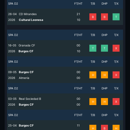
SPA D2
FT/HT
T/B
DHP
T/X
26-04
CD Mirandes
2
1
B
B
T
2026
Cultural Leonesa
1
0
SPA D2
FT/HT
T/B
DHP
T/X
16-05
Granada CF
0
0
T
T
X
2026
Burgos CF
1
0
SPA D2
FT/HT
T/B
DHP
T/X
09-05
Burgos CF
0
0
H
H
X
2026
Almeria
0
0
SPA D2
FT/HT
T/B
DHP
T/X
03-05
Real Sociedad B
0
0
H
H
X
2026
Burgos CF
0
0
SPA D2
FT/HT
T/B
DHP
T/X
25-04
Burgos CF
1
1
H
B
H