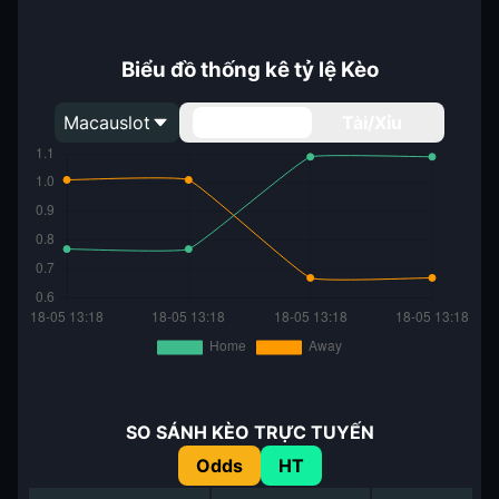
Biểu đồ thống kê tỷ lệ Kèo
Macauslot
Handicap
Tài/Xỉu
SO SÁNH KÈO TRỰC TUYẾN
Odds
HT