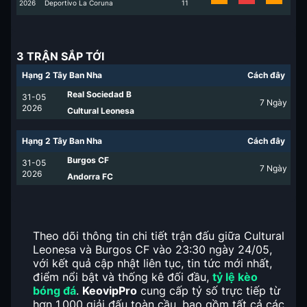
2026
Deportivo La Coruna
1
1
3 TRẬN SẮP TỚI
Hạng 2 Tây Ban Nha
Cách đây
Real Sociedad B
31-05
7
Ngày
2026
Cultural Leonesa
Hạng 2 Tây Ban Nha
Cách đây
Burgos CF
31-05
7
Ngày
2026
Andorra FC
Theo dõi thông tin chi tiết trận đấu giữa Cultural
Leonesa và Burgos CF vào 23:30 ngày 24/05,
với kết quả cập nhật liên tục, tin tức mới nhất,
điểm nổi bật và thống kê đối đầu,
tỷ lệ kèo
bóng đá
.
KeovipPro
cung cấp tỷ số trực tiếp từ
hơn 1.000 giải đấu toàn cầu, bao gồm tất cả các