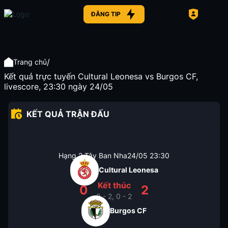
ĐĂNG TIP
/
Trang chủ
Kết quả trực tuyến Cultural Leonesa vs Burgos CF,
livescore, 23:30 ngày 24/05
KẾT QUẢ TRẬN ĐẤU
Hạng 2 Tây Ban Nha
24/05
23:30
Cultural Leonesa
Kết thúc
0
2
0 - 2, 0 - 2
Burgos CF