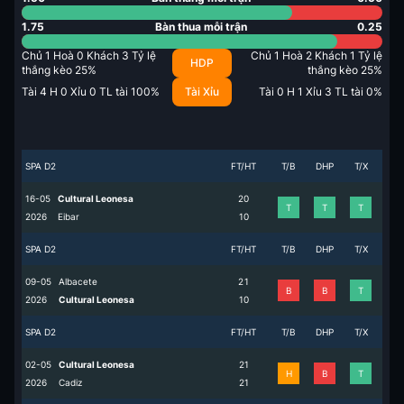
1.75
Bàn thua mỗi trận
0.25
Chủ
1
Hoà
0
Khách
3
Tỷ lệ
Chủ
1
Hoà
2
Khách
1
Tỷ lệ
HDP
thắng kèo
25
%
thắng kèo
25
%
Tài
4
H
0
Xỉu
0
TL tài
100
%
Tài Xỉu
Tài
0
H
1
Xỉu
3
TL tài
0
%
SPA D2
FT/HT
T/B
DHP
T/X
16-05
Cultural Leonesa
2
0
T
T
T
2026
Eibar
1
0
SPA D2
FT/HT
T/B
DHP
T/X
09-05
Albacete
2
1
B
B
T
2026
Cultural Leonesa
1
0
SPA D2
FT/HT
T/B
DHP
T/X
02-05
Cultural Leonesa
2
1
H
B
T
2026
Cadiz
2
1