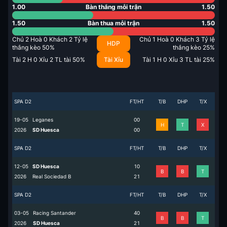
1.00
Bàn thắng mỗi trận
1.50
1.50
Bàn thua mỗi trận
1.50
Chủ
2
Hoà
0
Khách
2
Tỷ lệ
Chủ
1
Hoà
0
Khách
3
Tỷ lệ
HDP
thắng kèo
50
%
thắng kèo
25
%
Tài
2
H
0
Xỉu
2
TL tài
50
%
Tài Xỉu
Tài
1
H
0
Xỉu
3
TL tài
25
%
SPA D2
FT/HT
T/B
DHP
T/X
19-05
Leganes
0
0
H
T
X
2026
SD Huesca
0
0
SPA D2
FT/HT
T/B
DHP
T/X
12-05
SD Huesca
1
0
B
B
T
2026
Real Sociedad B
2
1
SPA D2
FT/HT
T/B
DHP
T/X
03-05
Racing Santander
4
0
B
B
T
2026
SD Huesca
2
1