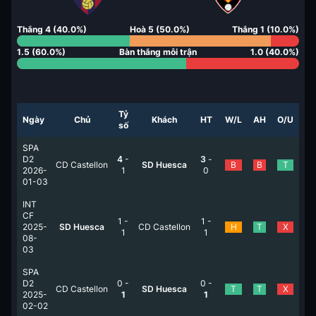
Thắng
4
(
40.0
%)
Hoà
5
(
50.0
%)
Thắng
1
(
10.0
%)
1.5
(
60.0
%)
Bàn thắng mỗi trận
1.0
(
40.0
%)
Tỷ
Ngày
Chủ
Khách
HT
W/L
AH
O/U
số
SPA
D2
4
-
3
-
CD Castellon
SD Huesca
B
B
T
2026-
1
0
01-03
INT
CF
1
-
1
-
2025-
SD Huesca
CD Castellon
H
T
X
1
1
08-
03
SPA
D2
0
-
0
-
CD Castellon
SD Huesca
T
T
X
2025-
1
1
02-02