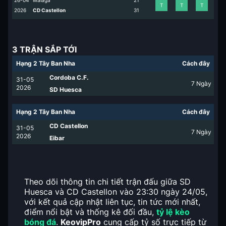
26-04
Malaga
2
1
T
T
T
2026
CD Castellon
3
1
3 TRẬN SẮP TỚI
Hạng 2 Tây Ban Nha
Cách đây
Cordoba C.F.
31-05
7
Ngày
2026
SD Huesca
Hạng 2 Tây Ban Nha
Cách đây
CD Castellon
31-05
7
Ngày
2026
Eibar
Theo dõi thông tin chi tiết trận đấu giữa SD
Huesca và CD Castellon vào 23:30 ngày 24/05,
với kết quả cập nhật liên tục, tin tức mới nhất,
điểm nổi bật và thống kê đối đầu,
tỷ lệ kèo
bóng đá
.
KeovipPro
cung cấp tỷ số trực tiếp từ