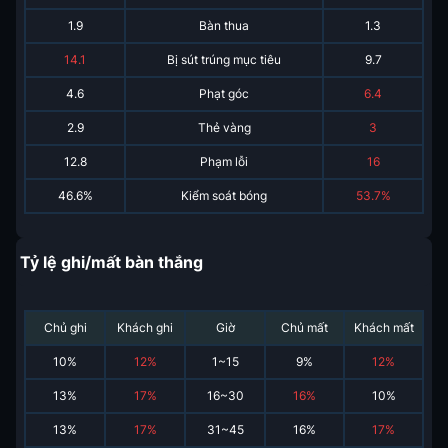
1.9
Bàn thua
1.3
14.1
Bị sút trúng mục tiêu
9.7
4.6
Phạt góc
6.4
2.9
Thẻ vàng
3
12.8
Phạm lỗi
16
46.6%
Kiểm soát bóng
53.7%
Tỷ lệ ghi/mất bàn thắng
Chủ ghi
Khách ghi
Giờ
Chủ mất
Khách mất
10
%
12
%
1~15
9
%
12
%
13
%
17
%
16~30
16
%
10
%
13
%
17
%
31~45
16
%
17
%