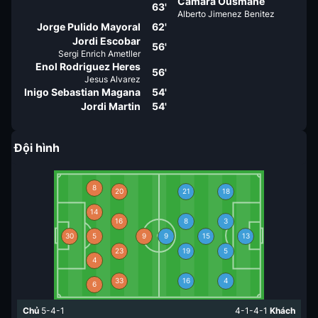
Camara Ousmane
63'
Alberto Jimenez Benitez
Jorge Pulido Mayoral
62'
Jordi Escobar
56'
Sergi Enrich Ametller
Enol Rodriguez Heres
56'
Jesus Alvarez
Inigo Sebastian Magana
54'
Jordi Martin
54'
Đội hình
8
20
21
18
14
16
8
3
30
5
9
9
15
13
23
19
5
4
33
16
4
6
Chủ
5-4-1
4-1-4-1
Khách