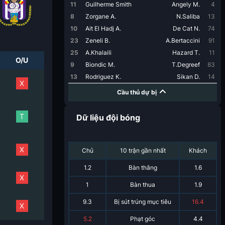
11
Guilherme Smith
Angely M.
4
8
Zorgane A.
N.Saliba
13
10
Ait El Hadj A.
De Cat N.
74
23
Zeneli B.
A.Bertaccini
91
25
A.Khalaili
Hazard T.
11
O/U
9
Biondic M.
T.Degreef
83
13
Rodriguez K.
Sikan D.
14
X
Cầu thủ dự bị
T
Dữ liệu đội bóng
X
Chủ
10 trận gần nhất
Khách
1.2
Bàn thắng
1.6
X
1
Bàn thua
1.9
9.3
Bị sút trúng mục tiêu
16.4
X
5.2
Phạt góc
4.4