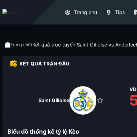
Trang chủ
Tips
/
Kết quả trực tuyến Saint Gilloise vs Anderlec
Trang chủ
KẾT QUẢ TRẬN ĐẤU
VĐ
Saint Gilloise
Biểu đồ thống kê tỷ lệ Kèo