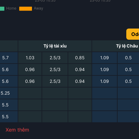
Od
Tỷ lệ tài xỉu
Tỷ lệ Châu
5.7
1.03
2.5/3
0.85
1.09
0.5
5.6
0.96
2.5/3
0.94
1.09
0.5
5.6
0.96
2.5/3
0.94
1.09
0.5
5.25
5.5
5.5
Xem thêm