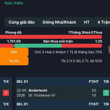
Xem thêm
Cùng giải đấu
Giống Nhà/Khách
HT
4
Trận
Phong độ
1
Thắng
3
Hoà
0
Thua
1.75
1.50
Bàn thua mỗi trận
1.25
HDP
Chủ
3
Hoà
0
Khách
1
Tỷ lệ thắng kèo
75
%
Tài Xỉu
Tài
2
H
0
Xỉu
2
TL tài
50
%
T/X
BEL D1
FT/HT
T/B
22-05
Anderlecht
3
2
X
T
2026
St.-Truidense VV
1
0
T/X
BEL D1
FT/HT
T/B