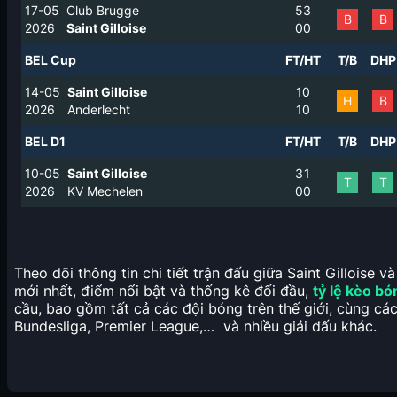
17-05
Club Brugge
5
3
B
B
2026
Saint Gilloise
0
0
BEL Cup
FT/HT
T/B
DHP
14-05
Saint Gilloise
1
0
H
B
2026
Anderlecht
1
0
BEL D1
FT/HT
T/B
DHP
10-05
Saint Gilloise
3
1
T
T
2026
KV Mechelen
0
0
Theo dõi thông tin chi tiết trận đấu giữa Saint Gilloise v
mới nhất, điểm nổi bật và thống kê đối đầu,
tỷ lệ kèo bó
cầu, bao gồm tất cả các đội bóng trên thế giới, cùng c
Bundesliga, Premier League,… và nhiều giải đấu khác.