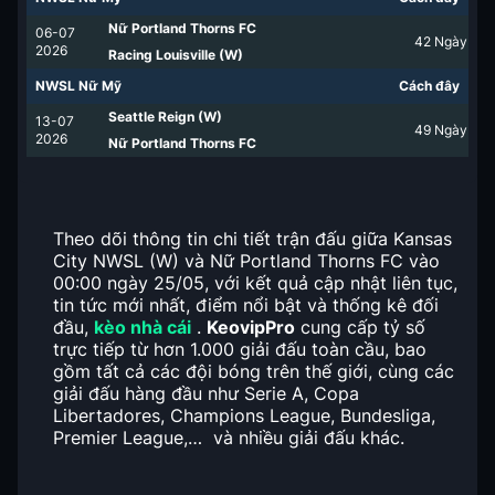
Nữ Portland Thorns FC
06-07
42
Ngày
2026
Racing Louisville (W)
NWSL Nữ Mỹ
Cách đây
Seattle Reign (W)
13-07
49
Ngày
2026
Nữ Portland Thorns FC
Theo dõi thông tin chi tiết trận đấu giữa Kansas
City NWSL (W) và Nữ Portland Thorns FC vào
00:00 ngày 25/05, với kết quả cập nhật liên tục,
tin tức mới nhất, điểm nổi bật và thống kê đối
đầu,
kèo nhà cái
.
KeovipPro
cung cấp tỷ số
trực tiếp từ hơn 1.000 giải đấu toàn cầu, bao
gồm tất cả các đội bóng trên thế giới, cùng các
giải đấu hàng đầu như Serie A, Copa
Libertadores, Champions League, Bundesliga,
Premier League,… và nhiều giải đấu khác.