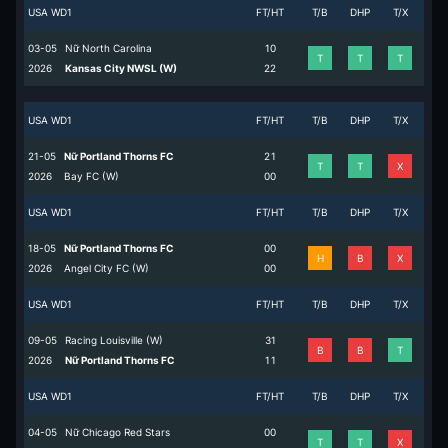
USA WD1
FT/HT
T/B
DHP
T/X
03-05
Nữ North Carolina
1
0
T
T
T
2026
Kansas City NWSL (W)
2
2
USA WD1
FT/HT
T/B
DHP
T/X
21-05
Nữ Portland Thorns FC
2
1
T
T
X
2026
Bay FC (W)
0
0
USA WD1
FT/HT
T/B
DHP
T/X
18-05
Nữ Portland Thorns FC
0
0
H
B
X
2026
Angel City FC (W)
0
0
USA WD1
FT/HT
T/B
DHP
T/X
09-05
Racing Louisville (W)
3
1
B
B
T
2026
Nữ Portland Thorns FC
1
1
USA WD1
FT/HT
T/B
DHP
T/X
04-05
Nữ Chicago Red Stars
0
0
T
T
X