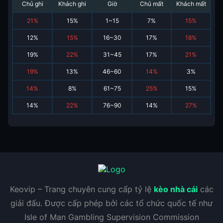
Chủ ghi
Khách ghi
Giờ
Chủ mất
Khách mất
21
%
15
%
1~15
7
%
15
%
12
%
15
%
16~30
17
%
18
%
19
%
22
%
31~45
17
%
21
%
19
%
13
%
46~60
14
%
3
%
14
%
8
%
61~75
25
%
15
%
14
%
22
%
76~90
14
%
27
%
Keovip – Trang chuyên cung cấp tỷ lệ
kèo nhà cái
các
giải đấu. Được cấp phép bởi các tổ chức quốc tế như
Isle of Man Gambling Supervision Commission