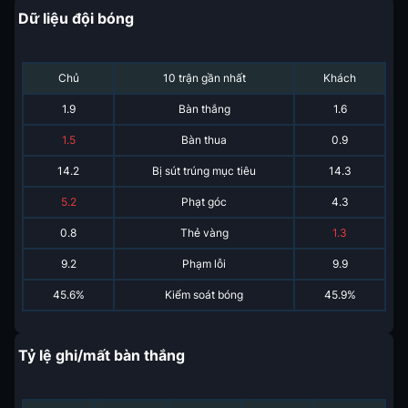
Dữ liệu đội bóng
Chủ
10 trận gần nhất
Khách
1.9
Bàn thắng
1.6
1.5
Bàn thua
0.9
14.2
Bị sút trúng mục tiêu
14.3
5.2
Phạt góc
4.3
0.8
Thẻ vàng
1.3
9.2
Phạm lỗi
9.9
45.6%
Kiểm soát bóng
45.9%
Tỷ lệ ghi/mất bàn thắng