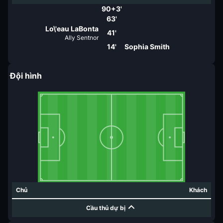
90+3'
63'
Lo\'eau LaBonta
41'
Ally Sentnor
14'
Sophia Smith
Đội hình
Chủ
Khách
Cầu thủ dự bị