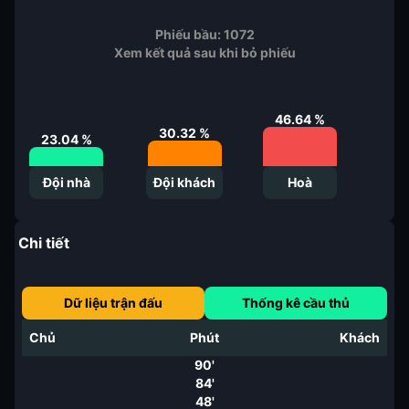
Phiếu bầu:
1072
Xem kết quả sau khi bỏ phiếu
46.64
%
30.32
%
23.04
%
Đội nhà
Đội khách
Hoà
Chi tiết
Dữ liệu trận đấu
Thống kê cầu thủ
Chủ
Phút
Khách
90'
84'
48'