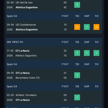
02-05
UD Vall De Uxo
0
0
T
2026
Atletico Saguntino
4
2
Spain D4
FT/HT
T/B
DHP
T/X
26-04
UD Castellonense
1
0
H
T
H
2026
Atletico Saguntino
1
0
SPA TRFEF PO
FT/HT
T/B
DHP
T/X
17-05
CF La Nucia
3
2
T
T
T
2026
Atletico Saguntino
1
0
Spain D4
FT/HT
T/B
DHP
T/X
09-05
CF La Nucia
3
1
T
2026
Recambios Colon CD
0
0
Spain D4
FT/HT
T/B
DHP
T/X
02-05
Athletic Torrellano
0
0
T
2026
CF La Nucia
3
3