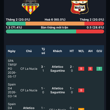
Thắng
2
(
20.0
%)
Hoà
6
(
60.0
%)
Thắng
2
(
20.0
%)
1.3
(
71.4
%)
Bàn thắng mỗi trận
0.5
(
28.6
%)
Tỷ
Ngày
Chủ
Khách
HT
W/L
AH
O/U
số
SPA
TRFEF
3
-
Atletico
2
-
PO
CF La Nucia
B
B
T
1
Saguntino
0
2026-
05-17
Spain
D4
1
-
Atletico
1
-
CF La Nucia
B
2026-
0
Saguntino
0
03-14
Spain
D4
Atletico
1
-
0
-
CF La Nucia
H