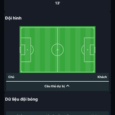
13'
Đội hình
Chủ
Khách
Cầu thủ dự bị
Dữ liệu đội bóng