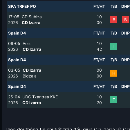
SPA TRFEF PO
FT/HT
T/B
DHP
17-05
CD Subiza
1
0
B
B
2026
CD Izarra
0
0
Spain D4
FT/HT
T/B
DHP
09-05
Aoiz
1
0
T
2026
CD Izarra
4
2
Spain D4
FT/HT
T/B
DHP
03-05
CD Izarra
0
0
H
2026
Bidzala
0
0
Spain D4
FT/HT
T/B
DHP
25-04
UDC Txantrea KKE
1
0
T
2026
CD Izarra
2
0
Theo dõi thông tin chi tiết trận đấu giữa CD Izarra và CD