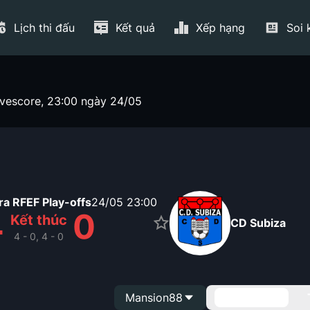
Lịch thi đấu
Kết quả
Xếp hạng
Soi 
livescore, 23:00 ngày 24/05
ra RFEF Play-offs
24/05
23:00
4
0
Kết thúc
CD Subiza
4 - 0, 4 - 0
Mansion88
Handicap