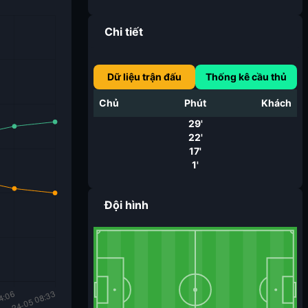
Chi tiết
Dữ liệu trận đấu
Thống kê cầu thủ
Chủ
Phút
Khách
29'
22'
17'
1'
Đội hình