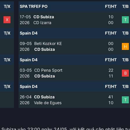
T/X
SPA TRFEF PO
FT/HT
T/B
17-05
CD Subiza
1
0
X
T
2026
CD Izarra
0
0
T/X
Spain D4
FT/HT
T/B
09-05
Beti Kozkor KE
0
0
H
2026
CD Subiza
0
0
T/X
Spain D4
FT/HT
T/B
03-05
CD Pena Sport
2
2
B
2026
CD Subiza
1
1
T/X
Spain D4
FT/HT
T/B
26-04
CD Subiza
4
1
T
2026
Valle de Egues
1
0
 Subiza vào 23:00 ngày 24/05, với kết quả cập nhật liên tục