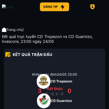
ĐĂNG TIP
/
Trang chủ
Kết quả trực tuyến CD Tropezon vs CD Guarnizo,
livescore, 23:00 ngày 24/05
KẾT QUẢ TRẬN ĐẤU
Không xác định
24/05
23:00
CD Tropezon
Kết thúc
3
0
0 - 0, 3 - 0
CD Guarnizo