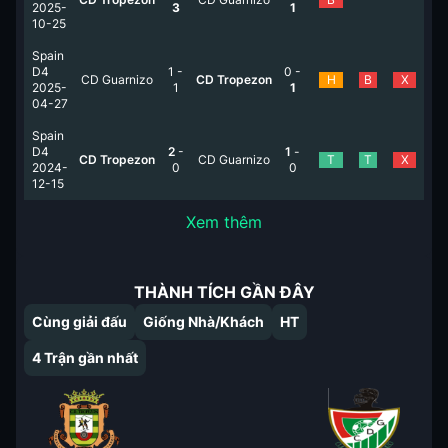
2025-
3
1
10-25
Spain
D4
1
-
0
-
CD Guarnizo
CD Tropezon
H
B
X
2025-
1
1
04-27
Spain
D4
2
-
1
-
CD Tropezon
CD Guarnizo
T
T
X
2024-
0
0
12-15
Xem thêm
THÀNH TÍCH GẦN ĐÂY
Cùng giải đấu
Giống Nhà/Khách
HT
4
Trận gần nhất