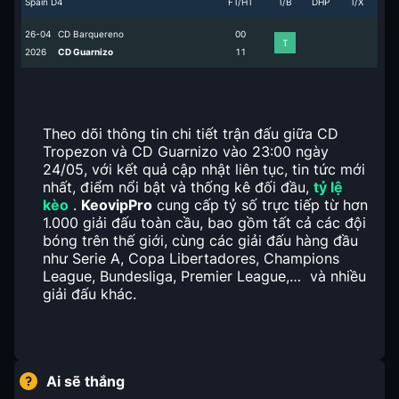
Spain D4
FT/HT
T/B
DHP
T/X
26-04
CD Barquereno
0
0
T
2026
CD Guarnizo
1
1
Theo dõi thông tin chi tiết trận đấu giữa CD
Tropezon và CD Guarnizo vào 23:00 ngày
24/05, với kết quả cập nhật liên tục, tin tức mới
nhất, điểm nổi bật và thống kê đối đầu,
tỷ lệ
kèo
.
KeovipPro
cung cấp tỷ số trực tiếp từ hơn
1.000 giải đấu toàn cầu, bao gồm tất cả các đội
bóng trên thế giới, cùng các giải đấu hàng đầu
như Serie A, Copa Libertadores, Champions
League, Bundesliga, Premier League,… và nhiều
giải đấu khác.
Ai sẽ thắng