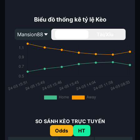
Biểu đồ thống kê tỷ lệ Kèo
Mansion88
Handicap
Tài/Xỉu
SO SÁNH KÈO TRỰC TUYẾN
Odds
HT