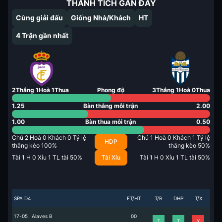
THÀNH TÍCH GẦN ĐÂY
Cùng giải đấu
Giống Nhà/Khách
HT
4
Trận gần nhất
2
Thắng
1
Hoà
1
Thua
Phong độ
3
Thắng
1
Hoà
0
Thua
1.25
Bàn thắng mỗi trận
2.00
1.00
Bàn thua mỗi trận
0.50
Chủ
2
Hoà
0
Khách
0
Tỷ lệ
Chủ
1
Hoà
0
Khách
1
Tỷ lệ
HDP
thắng kèo
100
%
thắng kèo
50
%
Tài
1
H
0
Xỉu
1
TL tài
50
%
Tài Xỉu
Tài
1
H
0
Xỉu
1
TL tài
50
%
SPA D4
FT/HT
T/B
DHP
T/X
17-05
Alaves B
0
0
T
T
X