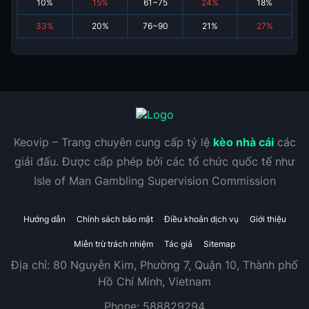
10
%
15
%
61~75
24
%
18
%
33
%
20
%
76~90
21
%
27
%
Keovip – Trang chuyên cung cấp tỷ lệ
kèo nhà cái
các
giải đấu. Được cấp phép bởi các tổ chức quốc tế như
Isle of Man Gambling Supervision Commission
Hướng dẫn
Chính sách bảo mật
Điều khoản dịch vụ
Giới thiệu
Miễn trừ trách nhiệm
Tác giả
Sitemap
Địa chỉ:
80 Nguyễn Kim, Phường 7, Quận 10, Thành phố
Hồ Chí Minh, Vietnam
Phone:
588829294