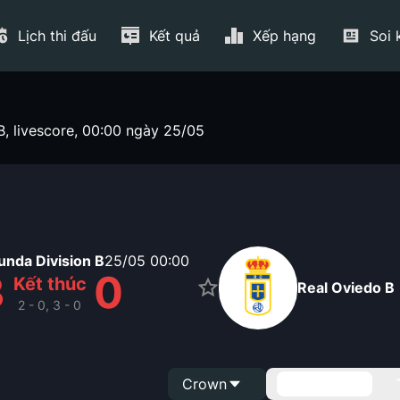
Lịch thi đấu
Kết quả
Xếp hạng
Soi 
B, livescore, 00:00 ngày 25/05
unda Division B
25/05
00:00
3
0
Kết thúc
Real Oviedo B
2 - 0, 3 - 0
Crown
Handicap