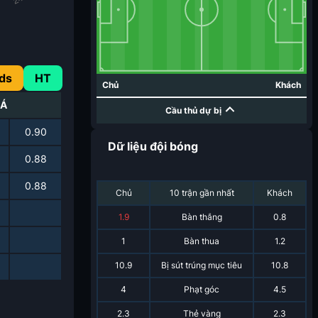
ds
HT
Chủ
Khách
 Á
Cầu thủ dự bị
0.90
Dữ liệu đội bóng
0.88
0.88
Chủ
10 trận gần nhất
Khách
1.9
Bàn thắng
0.8
1
Bàn thua
1.2
10.9
Bị sút trúng mục tiêu
10.8
4
Phạt góc
4.5
2.3
Thẻ vàng
2.3