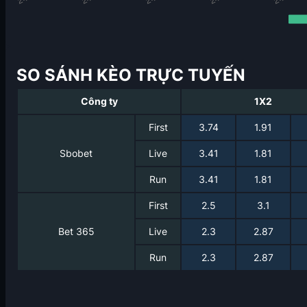
SO SÁNH KÈO TRỰC TUYẾN
Công ty
1X2
First
3.74
1.91
Sbobet
Live
3.41
1.81
Run
3.41
1.81
First
2.5
3.1
Bet 365
Live
2.3
2.87
Run
2.3
2.87