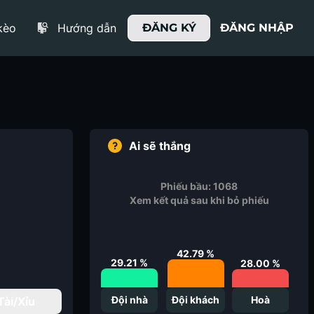
kèo
Hướng dẫn
ĐĂNG KÝ
ĐĂNG NHẬP
Ai sẽ thắng
Phiếu bầu:
1068
Xem kết quả sau khi bỏ phiếu
42.79
%
29.21
%
28.00
%
Đội nhà
Đội khách
Hoà
Tài/Xỉu