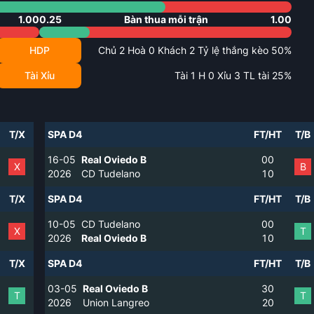
1.00
0.25
Bàn thua mỗi trận
1.00
HDP
Chủ
2
Hoà
0
Khách
2
Tỷ lệ thắng kèo
50
%
Tài Xỉu
Tài
1
H
0
Xỉu
3
TL tài
25
%
T/X
SPA D4
FT/HT
T/B
16-05
Real Oviedo B
0
0
X
B
2026
CD Tudelano
1
0
T/X
SPA D4
FT/HT
T/B
10-05
CD Tudelano
0
0
X
T
2026
Real Oviedo B
1
0
T/X
SPA D4
FT/HT
T/B
03-05
Real Oviedo B
3
0
T
T
2026
Union Langreo
2
0