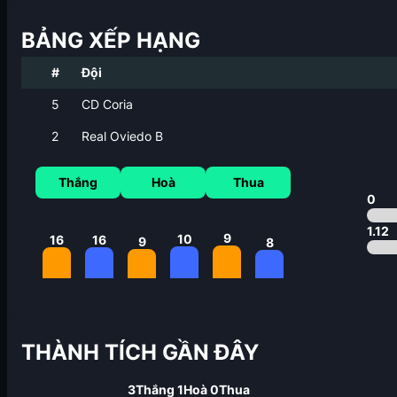
BẢNG XẾP HẠNG
#
Đội
5
CD Coria
2
Real Oviedo B
Thắng
Hoà
Thua
0
1.12
9
10
16
16
9
8
THÀNH TÍCH GẦN ĐÂY
3
Thắng
1
Hoà
0
Thua