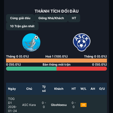
THÀNH TÍCH ĐỐI ĐẦU
Cùng giải đấu
Giống Nhà/Khách
HT
10
Trận gần nhất
Thắng
0
(
0.0
%)
Hoà
1
(
100.0
%)
Thắng
0
(
0.0
%)
0
(
50.0
%)
Bàn thắng mỗi trận
0
(
50.0
%)
Tỷ
Ngày
Chủ
Khách
HT
W/L
AH
O/U
số
TOG
D1
0
-
0
-
ASC Kara
Gbohloesu
H
2026-
0
0
01-24