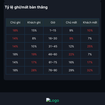
Tỷ lệ ghi/mất bàn thắng
Chủ ghi
Khách ghi
Giờ
Chủ mất
Khách mất
18
%
15
%
1~15
9
%
10
%
14
%
8
%
16~30
9
%
7
%
14
%
10
%
31~45
12
%
25
%
18
%
19
%
46~60
22
%
7
%
14
%
17
%
61~75
16
%
17
%
18
%
28
%
76~90
29
%
32
%