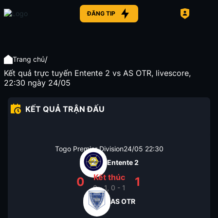
ĐĂNG TIP
/
Trang chủ
Kết quả trực tuyến Entente 2 vs AS OTR, livescore,
22:30 ngày 24/05
KẾT QUẢ TRẬN ĐẤU
Togo Premier Division
24/05
22:30
Entente 2
Kết thúc
0
1
0 - 1, 0 - 1
AS OTR