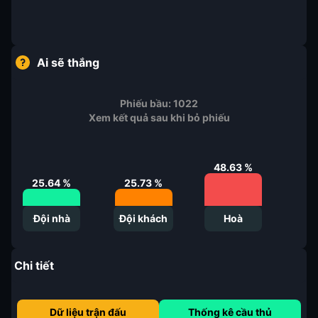
Ai sẽ thắng
Phiếu bầu:
1022
Xem kết quả sau khi bỏ phiếu
48.63
%
25.73
%
25.64
%
Đội nhà
Đội khách
Hoà
Chi tiết
Dữ liệu trận đấu
Thống kê cầu thủ