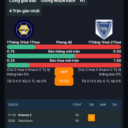
Cùng giải đấu
Giống Nhà/Khách
HT
4
Trận gần nhất
1
Thắng
2
Hoà
1
Thua
Phong độ
1
Thắng
1
Hoà
2
Thua
0.75
Bàn thắng mỗi trận
0.50
0.25
Bàn thua mỗi trận
1.00
Chủ
0
Hoà
0
Khách
0
Tỷ lệ
Chủ
0
Hoà
0
Khách
0
Tỷ lệ
HDP
thắng kèo
0
%
thắng kèo
0
%
Tài
0
H
0
Xỉu
0
TL tài
0
%
Tài Xỉu
Tài
0
H
0
Xỉu
0
TL tài
0
%
TOG D1
FT/HT
T/B
DHP
T/X
17-05
Entente 2
0
0
H
2026
Gbohloesu
0
0