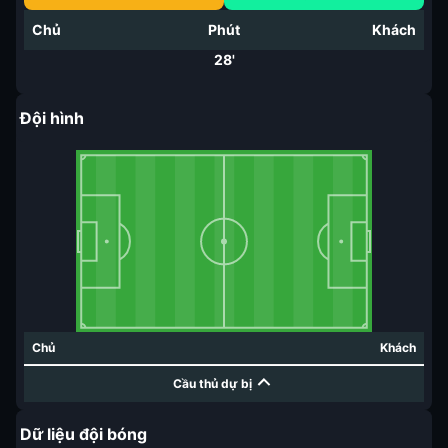
Chủ
Phút
Khách
28'
Đội hình
Chủ
Khách
Cầu thủ dự bị
Dữ liệu đội bóng