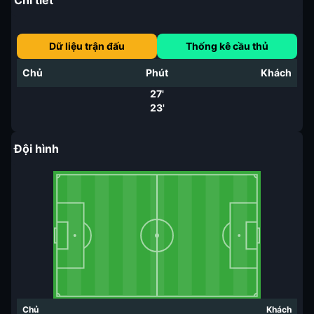
Chi tiết
Dữ liệu trận đấu
Thống kê cầu thủ
Chủ
Phút
Khách
27'
23'
Đội hình
Chủ
Khách