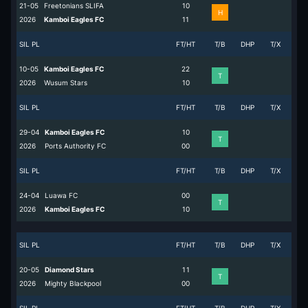
21-05
Freetonians SLIFA
1
0
H
2026
Kamboi Eagles FC
1
1
SIL PL
FT/HT
T/B
DHP
T/X
10-05
Kamboi Eagles FC
2
2
T
2026
Wusum Stars
1
0
SIL PL
FT/HT
T/B
DHP
T/X
29-04
Kamboi Eagles FC
1
0
T
2026
Ports Authority FC
0
0
SIL PL
FT/HT
T/B
DHP
T/X
24-04
Luawa FC
0
0
T
2026
Kamboi Eagles FC
1
0
SIL PL
FT/HT
T/B
DHP
T/X
20-05
Diamond Stars
1
1
T
2026
Mighty Blackpool
0
0