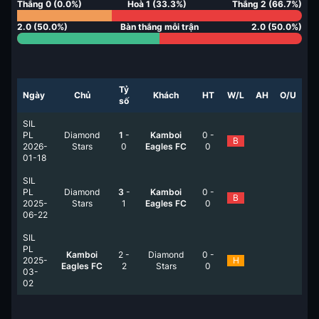
Thắng
0
(
0.0
%)
Hoà
1
(
33.3
%)
Thắng
2
(
66.7
%)
2.0
(
50.0
%)
Bàn thắng mỗi trận
2.0
(
50.0
%)
Tỷ
Ngày
Chủ
Khách
HT
W/L
AH
O/U
số
SIL
PL
Diamond
1
-
Kamboi
0
-
B
2026-
Stars
0
Eagles FC
0
01-18
SIL
PL
Diamond
3
-
Kamboi
0
-
B
2025-
Stars
1
Eagles FC
0
06-22
SIL
PL
Kamboi
2
-
Diamond
0
-
2025-
H
Eagles FC
2
Stars
0
03-
02