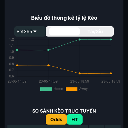
Biểu đồ thống kê tỷ lệ Kèo
Bet365
Handicap
Tài/Xỉu
SO SÁNH KÈO TRỰC TUYẾN
Odds
HT