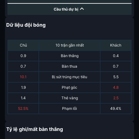
Cầu thủ dự bị
Dữ liệu đội bóng
Chủ
10 trận gần nhất
Khách
0.9
Bàn thắng
0.4
0.7
Bàn thua
0.7
10.1
Bị sút trúng mục tiêu
5.5
1.9
Phạt góc
4.8
1.4
Thẻ vàng
2.5
52.5%
Phạm lỗi
49.4%
Tỷ lệ ghi/mất bàn thắng