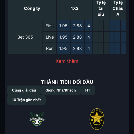
Tỷ lệ
Tỷ lệ
Công ty
1X2
tài
Châu
xỉu
Á
First
1.95
2.88
4
Bet 365
Live
1.95
2.88
4
Run
1.95
2.88
4
Xem thêm
THÀNH TÍCH ĐỐI ĐẦU
Cùng giải đấu
Giống Nhà/Khách
HT
10
Trận gần nhất