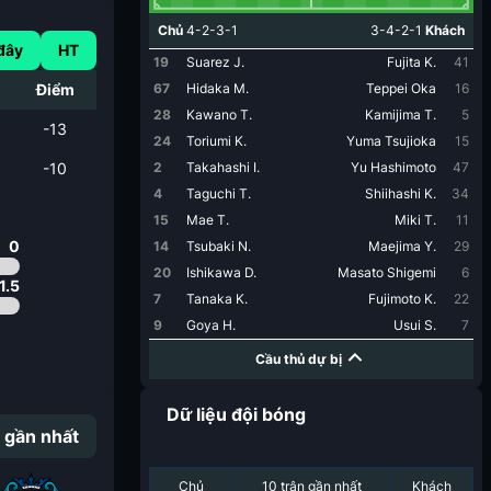
Chủ
4-2-3-1
3-4-2-1
Khách
đây
HT
19
Suarez J.
Fujita K.
41
67
Hidaka M.
Teppei Oka
16
i
Điểm
28
Kawano T.
Kamijima T.
5
-13
24
Toriumi K.
Yuma Tsujioka
15
2
Takahashi I.
Yu Hashimoto
47
-10
4
Taguchi T.
Shiihashi K.
34
15
Mae T.
Miki T.
11
0
14
Tsubaki N.
Maejima Y.
29
20
Ishikawa D.
Masato Shigemi
6
1.5
7
Tanaka K.
Fujimoto K.
22
9
Goya H.
Usui S.
7
Cầu thủ dự bị
Dữ liệu đội bóng
 gần nhất
Chủ
10 trận gần nhất
Khách