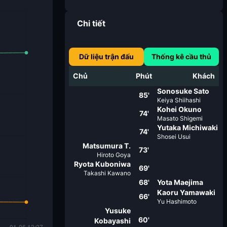
Chi tiết
Dữ liệu trận đấu
Thống kê cầu thủ
Chủ
Phút
Khách
Sonosuke Sato
85'
Keiya Shiihashi
Kohei Okuno
74'
Masato Shigemi
Yutaka Michiwaki
74'
Shosei Usui
Matsumura T.
73'
Hiroto Goya
Ryota Kuboniwa
69'
Takashi Kawano
68'
Yota Maejima
Kaoru Yamawaki
66'
Yu Hashimoto
Yusuke
60'
Kobayashi