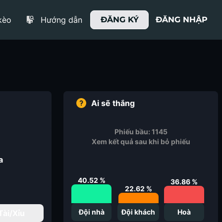
kèo
Hướng dẫn
ĐĂNG KÝ
ĐĂNG NHẬP
Ai sẽ thắng
Phiếu bầu:
1145
Xem kết quả sau khi bỏ phiếu
a
40.52
%
36.86
%
22.62
%
Đội nhà
Đội khách
Hoà
Tài/Xỉu