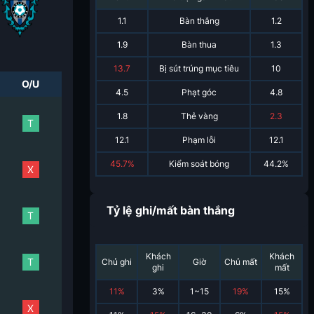
1.1
Bàn thắng
1.2
1.9
Bàn thua
1.3
13.7
Bị sút trúng mục tiêu
10
O/U
4.5
Phạt góc
4.8
1.8
Thẻ vàng
2.3
T
12.1
Phạm lỗi
12.1
45.7%
Kiểm soát bóng
44.2%
X
Tỷ lệ ghi/mất bàn thắng
T
Khách
Khách
T
Chủ ghi
Giờ
Chủ mất
ghi
mất
11
%
3
%
1~15
19
%
15
%
X