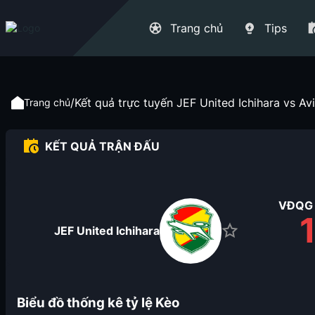
Trang chủ
Tips
/
Kết quả trực tuyến JEF United Ichihara vs Av
Trang chủ
KẾT QUẢ TRẬN ĐẤU
VĐQG 
JEF United Ichihara
Biểu đồ thống kê tỷ lệ Kèo