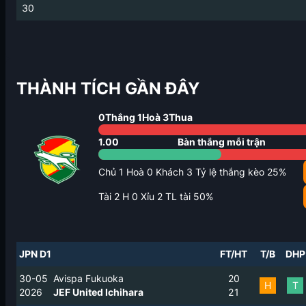
30
THÀNH TÍCH GẦN ĐÂY
0
Thắng
1
Hoà
3
Thua
1.00
Bàn thắng mỗi trận
Chủ
1
Hoà
0
Khách
3
Tỷ lệ thắng kèo
25
%
Tài
2
H
0
Xỉu
2
TL tài
50
%
JPN D1
FT/HT
T/B
DHP
30-05
Avispa Fukuoka
2
0
H
T
2026
JEF United Ichihara
2
1