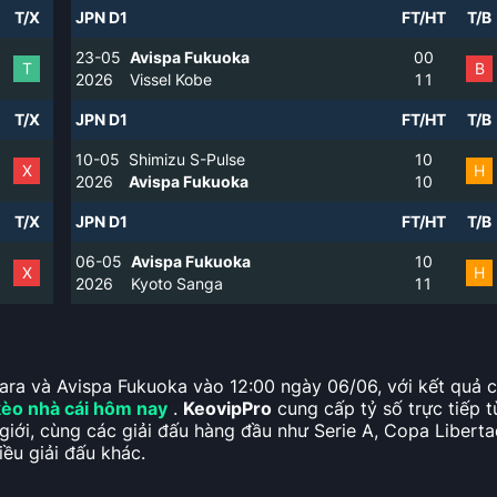
T/X
JPN D1
FT/HT
T/B
23-05
Avispa Fukuoka
0
0
T
B
2026
Vissel Kobe
1
1
T/X
JPN D1
FT/HT
T/B
10-05
Shimizu S-Pulse
1
0
X
H
2026
Avispa Fukuoka
1
0
T/X
JPN D1
FT/HT
T/B
06-05
Avispa Fukuoka
1
0
X
H
2026
Kyoto Sanga
1
1
ihara và Avispa Fukuoka vào 12:00 ngày 06/06, với kết quả c
kèo nhà cái hôm nay
.
KeovipPro
cung cấp tỷ số trực tiếp t
giới, cùng các giải đấu hàng đầu như Serie A, Copa Liberta
ều giải đấu khác.