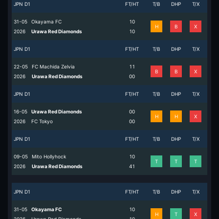
JPN D1
FT/HT
T/B
DHP
T/X
31-05
Okayama FC
1
0
H
B
X
2026
Urawa Red Diamonds
1
0
JPN D1
FT/HT
T/B
DHP
T/X
22-05
FC Machida Zelvia
1
1
B
B
X
2026
Urawa Red Diamonds
0
0
JPN D1
FT/HT
T/B
DHP
T/X
16-05
Urawa Red Diamonds
0
0
H
H
X
2026
FC Tokyo
0
0
JPN D1
FT/HT
T/B
DHP
T/X
09-05
Mito Hollyhock
1
0
T
T
T
2026
Urawa Red Diamonds
4
1
JPN D1
FT/HT
T/B
DHP
T/X
31-05
Okayama FC
1
0
H
T
X