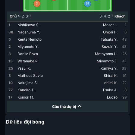
3
51
Chủ
4-2-3-1
3-4-2-1
Khách
1
Nishikawa S.
Moser L.
1
88
Naganuma Y.
Omori H.
6
5
Kenta Nemoto
Tatsuta Y.
48
2
Miyamoto Y.
Suzuki Y.
43
3
Danilo Boza
Motoyama H.
26
13
Watanabe R.
Miyamoto E.
41
25
Yasui K.
Kamiya Y.
33
8
Matheus Savio
Shirai K.
51
10
Nakajima S.
Ichimi K.
22
77
Kaneko T.
Esaka A.
8
17
Komori H.
Lucao
99
Cầu thủ dự bị
Dữ liệu đội bóng