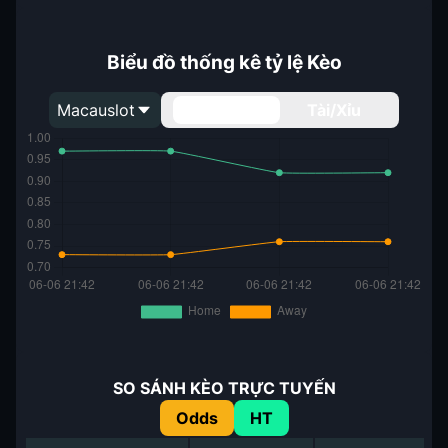
Biểu đồ thống kê tỷ lệ Kèo
Macauslot
Handicap
Tài/Xỉu
SO SÁNH KÈO TRỰC TUYẾN
Odds
HT