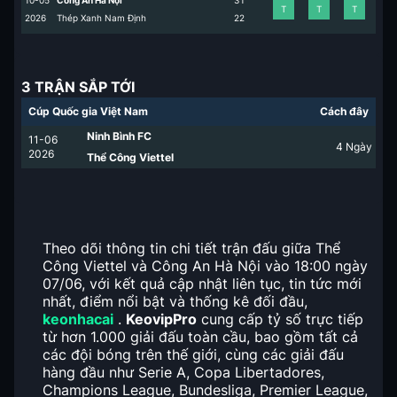
10-05
Công An Hà Nội
3
1
T
T
T
2026
Thép Xanh Nam Định
2
2
3 TRẬN SẮP TỚI
Cúp Quốc gia Việt Nam
Cách đây
Ninh Bình FC
11-06
4
Ngày
2026
Thể Công Viettel
Theo dõi thông tin chi tiết trận đấu giữa Thể
Công Viettel và Công An Hà Nội vào 18:00 ngày
07/06, với kết quả cập nhật liên tục, tin tức mới
nhất, điểm nổi bật và thống kê đối đầu,
keonhacai
.
KeovipPro
cung cấp tỷ số trực tiếp
từ hơn 1.000 giải đấu toàn cầu, bao gồm tất cả
các đội bóng trên thế giới, cùng các giải đấu
hàng đầu như Serie A, Copa Libertadores,
Champions League, Bundesliga, Premier League,