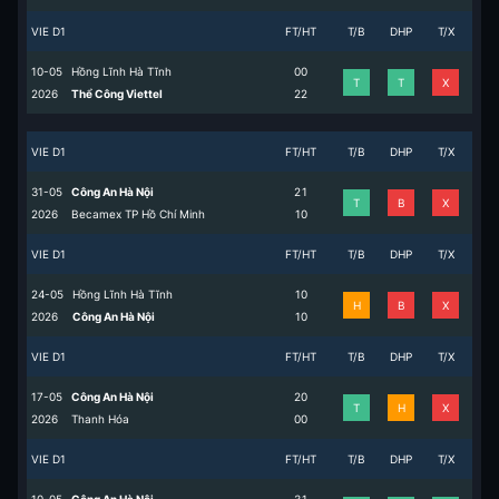
VIE D1
FT/HT
T/B
DHP
T/X
10-05
Hồng Lĩnh Hà Tĩnh
0
0
T
T
X
2026
Thể Công Viettel
2
2
VIE D1
FT/HT
T/B
DHP
T/X
31-05
Công An Hà Nội
2
1
T
B
X
2026
Becamex TP Hồ Chí Minh
1
0
VIE D1
FT/HT
T/B
DHP
T/X
24-05
Hồng Lĩnh Hà Tĩnh
1
0
H
B
X
2026
Công An Hà Nội
1
0
VIE D1
FT/HT
T/B
DHP
T/X
17-05
Công An Hà Nội
2
0
T
H
X
2026
Thanh Hóa
0
0
VIE D1
FT/HT
T/B
DHP
T/X