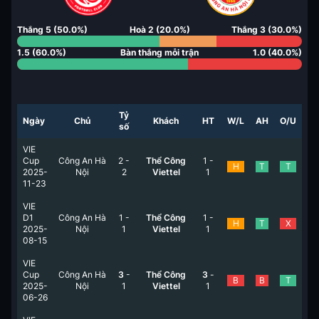
Thắng
5
(
50.0
%)
Hoà
2
(
20.0
%)
Thắng
3
(
30.0
%)
1.5
(
60.0
%)
Bàn thắng mỗi trận
1.0
(
40.0
%)
Tỷ
Ngày
Chủ
Khách
HT
W/L
AH
O/U
số
VIE
Cup
Công An Hà
2
-
Thể Công
1
-
H
T
T
2025-
Nội
2
Viettel
1
11-23
VIE
D1
Công An Hà
1
-
Thể Công
1
-
H
T
X
2025-
Nội
1
Viettel
1
08-15
VIE
Cup
Công An Hà
3
-
Thể Công
3
-
B
B
T
2025-
Nội
1
Viettel
1
06-26