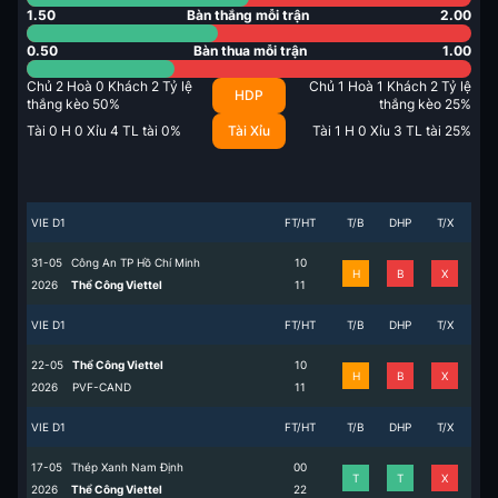
1.50
Bàn thắng mỗi trận
2.00
0.50
Bàn thua mỗi trận
1.00
Chủ
2
Hoà
0
Khách
2
Tỷ lệ
Chủ
1
Hoà
1
Khách
2
Tỷ lệ
HDP
thắng kèo
50
%
thắng kèo
25
%
Tài
0
H
0
Xỉu
4
TL tài
0
%
Tài Xỉu
Tài
1
H
0
Xỉu
3
TL tài
25
%
VIE D1
FT/HT
T/B
DHP
T/X
31-05
Công An TP Hồ Chí Minh
1
0
H
B
X
2026
Thể Công Viettel
1
1
VIE D1
FT/HT
T/B
DHP
T/X
22-05
Thể Công Viettel
1
0
H
B
X
2026
PVF-CAND
1
1
VIE D1
FT/HT
T/B
DHP
T/X
17-05
Thép Xanh Nam Định
0
0
T
T
X
2026
Thể Công Viettel
2
2