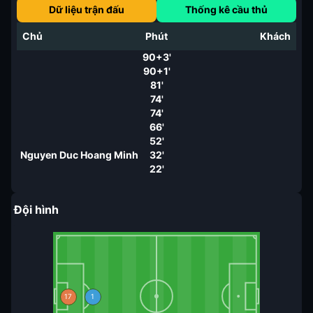
Dữ liệu trận đấu
Thống kê cầu thủ
Chủ
Phút
Khách
90+3'
90+1'
81'
74'
74'
66'
52'
Nguyen Duc Hoang Minh
32'
22'
Đội hình
17
1