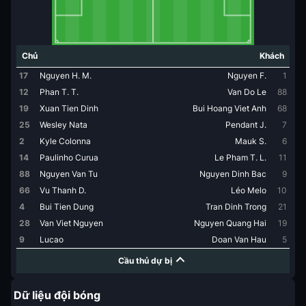
Chủ
Khách
17
Nguyen H. M.
Nguyen F.
1
12
Phan T. T.
Van Do Le
88
19
Xuan Tien Dinh
Bui Hoang Viet Anh
68
25
Wesley Nata
Pendant J.
7
2
Kyle Colonna
Mauk S.
6
14
Paulinho Curua
Le Pham T. L.
11
88
Nguyen Van Tu
Nguyen Dinh Bac
9
66
Vu Thanh D.
Léo Melo
10
4
Bui Tien Dung
Tran Dinh Trong
21
28
Van Viet Nguyen
Nguyen Quang Hai
19
9
Lucao
Doan Van Hau
5
Cầu thủ dự bị
Dữ liệu đội bóng