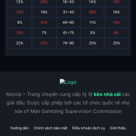
13
%
20
%
16~30
14
%
16
%
24
%
16
%
31~45
29
%
16
%
8
%
10
%
46~60
11
%
19
%
22
%
7
%
61~75
3
%
9
%
22
%
35
%
76~90
25
%
25
%
Keovip – Trang chuyên cung cấp tỷ lệ
kèo nhà cái
các
giải đấu. Được cấp phép bởi các tổ chức quốc tế như
Isle of Man Gambling Supervision Commission
Hướng dẫn
Chính sách bảo mật
Điều khoản dịch vụ
Giới thiệu