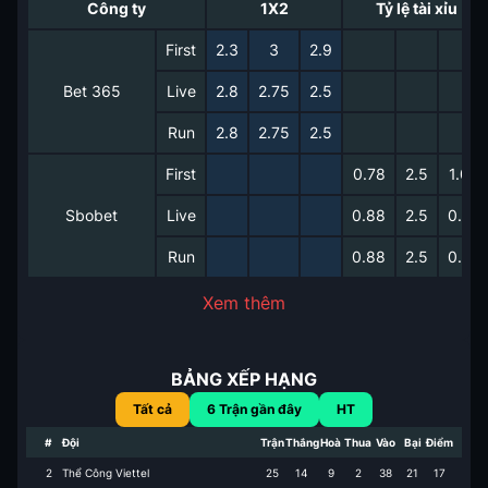
Công ty
1X2
Tỷ lệ tài xỉu
First
2.3
3
2.9
Bet 365
Live
2.8
2.75
2.5
Run
2.8
2.75
2.5
First
0.78
2.5
1.00
Sbobet
Live
0.88
2.5
0.92
Run
0.88
2.5
0.92
Xem thêm
BẢNG XẾP HẠNG
Tất cả
6
Trận gần đây
HT
#
Đội
Trận
Thắng
Hoà
Thua
Vào
Bại
Điểm
2
Thể Công Viettel
25
14
9
2
38
21
17