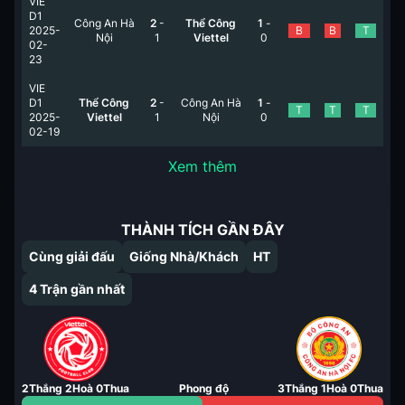
VIE
D1
Công An Hà
2
-
Thể Công
1
-
2025-
B
B
T
Nội
1
Viettel
0
02-
23
VIE
D1
Thể Công
2
-
Công An Hà
1
-
T
T
T
2025-
Viettel
1
Nội
0
02-19
Xem thêm
THÀNH TÍCH GẦN ĐÂY
Cùng giải đấu
Giống Nhà/Khách
HT
4
Trận gần nhất
2
Thắng
2
Hoà
0
Thua
Phong độ
3
Thắng
1
Hoà
0
Thua