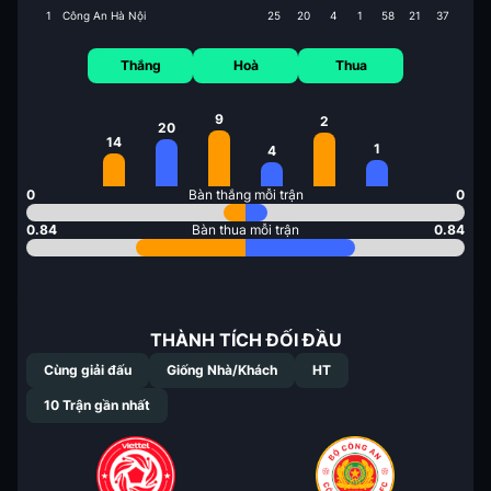
1
Công An Hà Nội
25
20
4
1
58
21
37
Thắng
Hoà
Thua
9
2
20
14
1
4
0
Bàn thắng mỗi trận
0
0.84
Bàn thua mỗi trận
0.84
THÀNH TÍCH ĐỐI ĐẦU
Cùng giải đấu
Giống Nhà/Khách
HT
10
Trận gần nhất