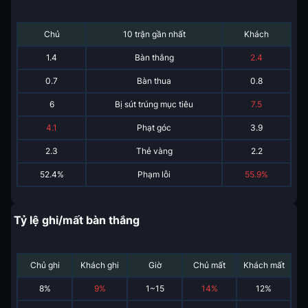
Chủ
10 trận gần nhất
Khách
1.4
Bàn thắng
2.4
0.7
Bàn thua
0.8
6
Bị sút trúng mục tiêu
7.5
4.1
Phạt góc
3.9
2.3
Thẻ vàng
2.2
52.4%
Phạm lỗi
55.9%
Tỷ lệ ghi/mất bàn thắng
Chủ ghi
Khách ghi
Giờ
Chủ mất
Khách mất
8
%
9
%
1~15
14
%
12
%