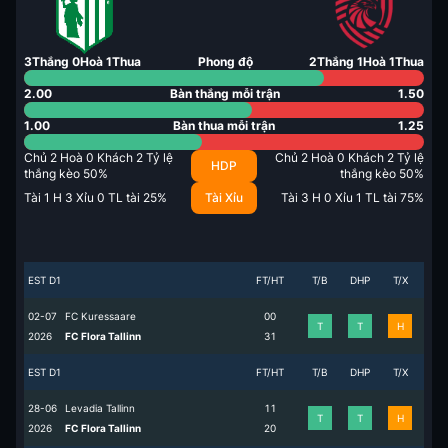
3
Thắng
0
Hoà
1
Thua
Phong độ
2
Thắng
1
Hoà
1
Thua
2.00
Bàn thắng mỗi trận
1.50
1.00
Bàn thua mỗi trận
1.25
Chủ
2
Hoà
0
Khách
2
Tỷ lệ
Chủ
2
Hoà
0
Khách
2
Tỷ lệ
HDP
thắng kèo
50
%
thắng kèo
50
%
Tài
1
H
3
Xỉu
0
TL tài
25
%
Tài Xỉu
Tài
3
H
0
Xỉu
1
TL tài
75
%
EST D1
FT/HT
T/B
DHP
T/X
02-07
FC Kuressaare
0
0
T
T
H
2026
FC Flora Tallinn
3
1
EST D1
FT/HT
T/B
DHP
T/X
28-06
Levadia Tallinn
1
1
T
T
H
2026
FC Flora Tallinn
2
0