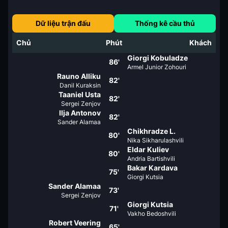
Dữ liệu trận đấu
Thống kê cầu thủ
Chủ
Phút
Khách
Giorgi Kobuladze
86'
Armel Junior Zohouri
Rauno Alliku
82'
Danil Kuraksin
Taaniel Usta
82'
Sergei Zenjov
Ilja Antonov
82'
Sander Alamaa
Chikhradze L.
80'
Nika Sikharulashvili
Eldar Kuliev
80'
Andria Bartishvili
Bakar Kardava
75'
Giorgi Kutsia
Sander Alamaa
73'
Sergei Zenjov
Giorgi Kutsia
71'
Vakho Bedoshvili
Robert Veering
65'