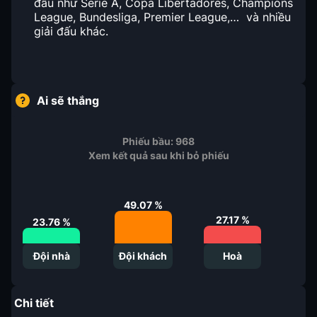
đầu như Serie A, Copa Libertadores, Champions
League, Bundesliga, Premier League,… và nhiều
giải đấu khác.
Ai sẽ thắng
Phiếu bầu:
968
Xem kết quả sau khi bỏ phiếu
49.07
%
27.17
%
23.76
%
Đội nhà
Đội khách
Hoà
Chi tiết