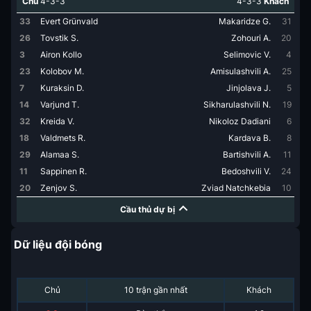
Chủ
4-3-3
4-3-3
Khách
33
Evert Grünvald
Makaridze G.
31
26
Tovstik S.
Zohouri A.
20
3
Airon Kollo
Selimovic V.
4
23
Kolobov M.
Amisulashvili A.
25
7
Kuraksin D.
Jinjolava J.
5
14
Varjund T.
Sikharulashvili N.
19
32
Kreida V.
Nikoloz Dadiani
6
18
Valdmets R.
Kardava B.
8
29
Alamaa S.
Bartishvili A.
11
11
Sappinen R.
Bedoshvili V.
24
20
Zenjov S.
Zviad Natchkebia
10
Cầu thủ dự bị
Dữ liệu đội bóng
Chủ
10 trận gần nhất
Khách