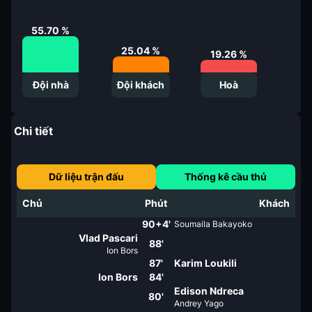
55.70
%
25.04
%
19.26
%
Đội nhà
Đội khách
Hoà
Chi tiết
Dữ liệu trận đấu
Thống kê cầu thủ
Chủ
Phút
Khách
90+4'
Soumaila Bakayoko
Vlad Pascari
88'
Ion Bors
87'
Karim Loukili
Ion Bors
84'
Edison Ndreca
80'
Andrey Yago