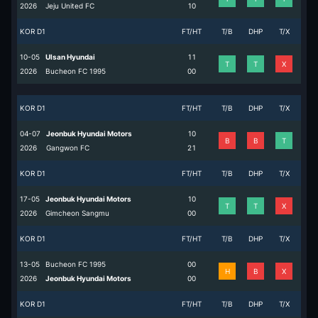
2026
Jeju United FC
1
0
KOR D1
FT/HT
T/B
DHP
T/X
10-05
Ulsan Hyundai
1
1
T
T
X
2026
Bucheon FC 1995
0
0
KOR D1
FT/HT
T/B
DHP
T/X
04-07
Jeonbuk Hyundai Motors
1
0
B
B
T
2026
Gangwon FC
2
1
KOR D1
FT/HT
T/B
DHP
T/X
17-05
Jeonbuk Hyundai Motors
1
0
T
T
X
2026
Gimcheon Sangmu
0
0
KOR D1
FT/HT
T/B
DHP
T/X
13-05
Bucheon FC 1995
0
0
H
B
X
2026
Jeonbuk Hyundai Motors
0
0
KOR D1
FT/HT
T/B
DHP
T/X