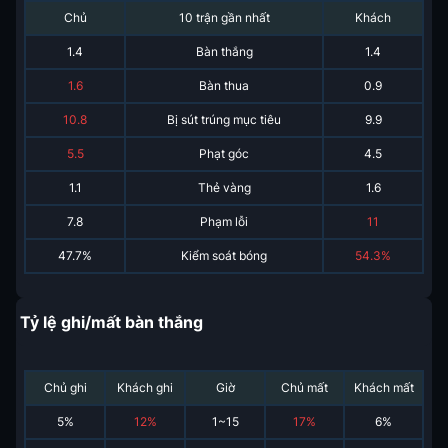
Chủ
10 trận gần nhất
Khách
1.4
Bàn thắng
1.4
1.6
Bàn thua
0.9
10.8
Bị sút trúng mục tiêu
9.9
5.5
Phạt góc
4.5
1.1
Thẻ vàng
1.6
7.8
Phạm lỗi
11
47.7%
Kiểm soát bóng
54.3%
Tỷ lệ ghi/mất bàn thắng
Chủ ghi
Khách ghi
Giờ
Chủ mất
Khách mất
5
%
12
%
1~15
17
%
6
%