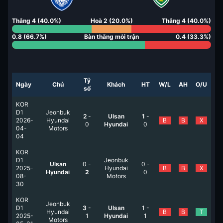
Thắng
4
(
40.0
%)
Hoà
2
(
20.0
%)
Thắng
4
(
40.0
%)
0.8
(
66.7
%)
Bàn thắng mỗi trận
0.4
(
33.3
%)
Tỷ
Ngày
Chủ
Khách
HT
W/L
AH
O/U
số
KOR
D1
Jeonbuk
2
-
Ulsan
1
-
2026-
Hyundai
B
B
X
0
Hyundai
0
04-
Motors
04
KOR
D1
Jeonbuk
Ulsan
0
-
0
-
2025-
Hyundai
B
B
X
Hyundai
2
0
08-
Motors
30
KOR
Jeonbuk
D1
3
-
Ulsan
1
-
Hyundai
B
B
T
2025-
1
Hyundai
1
Motors