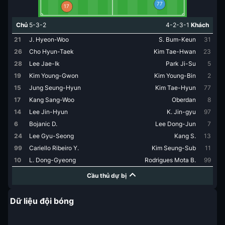
77
17
Chủ
5-3-2
4-2-3-1
Khách
21
J. Hyeon-Woo
S. Bum-Keun
31
26
Cho Hyun-Taek
Kim Tae-Hwan
23
28
Lee Jae-Ik
Park Ji-Su
5
19
Kim Young-Gwon
Kim Young-Bin
2
15
Jung Seung-Hyun
Kim Tae-Hyun
77
17
Kang Sang-Woo
Oberdan
8
14
Lee Jin-Hyun
K. Jin-gyu
97
6
Bojanic D.
Lee Dong-Jun
7
24
Lee Gyu-Seong
Kang S.
13
99
Cariello Ribeiro Y.
Kim Seung-Sub
11
10
L. Dong-Gyeong
Rodrigues Mota B.
99
Cầu thủ dự bị
Dữ liệu đội bóng