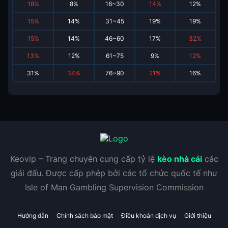
18
%
8
%
16~30
14
%
12
%
15
%
14
%
31~45
19
%
19
%
15
%
14
%
46~60
17
%
32
%
13
%
12
%
61~75
9
%
12
%
31
%
34
%
76~90
21
%
16
%
Keovip – Trang chuyên cung cấp tỷ lệ
kèo nhà cái
các
giải đấu. Được cấp phép bởi các tổ chức quốc tế như
Isle of Man Gambling Supervision Commission
Hướng dẫn
Chính sách bảo mật
Điều khoản dịch vụ
Giới thiệu