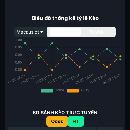
Biểu đồ thống kê tỷ lệ Kèo
Macauslot
Handicap
Tài/Xỉu
SO SÁNH KÈO TRỰC TUYẾN
Odds
HT