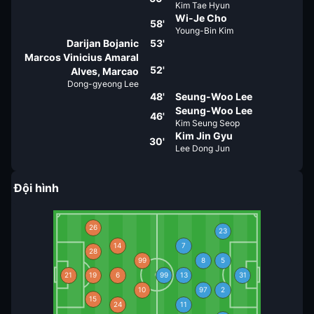
Kim Tae Hyun
Wi-Je Cho
58'
Young-Bin Kim
Darijan Bojanic
53'
Marcos Vinicius Amaral
52'
Alves, Marcao
Dong-gyeong Lee
48'
Seung-Woo Lee
Seung-Woo Lee
46'
Kim Seung Seop
Kim Jin Gyu
30'
Lee Dong Jun
Đội hình
26
23
14
7
28
99
8
5
21
19
6
99
13
31
10
97
2
15
24
11