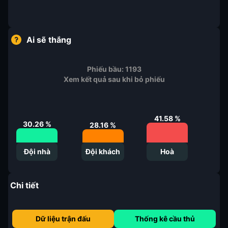
Ai sẽ thắng
Phiếu bầu:
1193
Xem kết quả sau khi bỏ phiếu
41.58
%
30.26
%
28.16
%
Đội nhà
Đội khách
Hoà
Chi tiết
Dữ liệu trận đấu
Thống kê cầu thủ