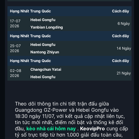
Hạng Nhất Trung Quốc
Cách đây
Hebei Gongfu
17-07
6
Ngày
2026
Yanbian Longding
Hạng Nhất Trung Quốc
Cách đây
Hebei Gongfu
25-07
14
Ngày
2026
Nantong Zhiyun
Hạng Nhất Trung Quốc
Cách đây
Changchun Yatai
02-08
21
Ngày
2026
Hebei Gongfu
Theo dõi thông tin chi tiết trận đấu giữa
Guangdong GZ-Power và Hebei Gongfu vào
18:30 ngày 11/07, với kết quả cập nhật liên tục,
tin tức mới nhất, điểm nổi bật và thống kê đối
đầu,
kèo nhà cái hôm nay
.
KeovipPro
cung cấp
tỷ số trực tiếp từ hơn 1.000 giải đấu toàn cầu,