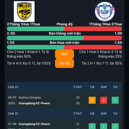
2
Thắng
1
Hoà
1
Thua
Phong độ
1
Thắng
1
Hoà
2
Thua
2.00
Bàn thắng mỗi trận
1.00
1.50
Bàn thua mỗi trận
1.50
Chủ
2
Hoà
1
Khách
1
Tỷ lệ
Chủ
1
Hoà
0
Khách
3
Tỷ lệ
HDP
thắng kèo
50
%
thắng kèo
25
%
Tài
4
H
0
Xỉu
0
TL tài
100
%
Tài Xỉu
Tài
2
H
1
Xỉu
1
TL tài
50
%
CHA D1
FT/HT
T/B
DHP
T/X
04-07
Suzhou Dongwu
2
0
H
B
T
2026
Guangdong GZ-Power
2
0
CHA D1
FT/HT
T/B
DHP
T/X
27-06
Guangdong GZ-Power
2
1
T
T
T