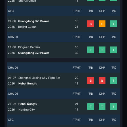
2026
ShanXi Union
1
1
CFC
FT/HT
T/B
DHP
T/X
19-06
Guangdong GZ-Power
1
0
B
H
T
2026
Beijing Guoan
2
1
CHA D1
FT/HT
T/B
DHP
T/X
13-06
Dingnan Ganlian
1
0
T
T
T
2026
Guangdong GZ-Power
3
2
CHA D1
FT/HT
T/B
DHP
T/X
04-07
Shanghai Jiading City Fight Fat
2
0
B
B
T
2026
Hebei Gongfu
1
1
CHA D1
FT/HT
T/B
DHP
T/X
27-06
Hebei Gongfu
2
1
T
T
T
2026
Nanjing City
1
1
CFC
FT/HT
T/B
DHP
T/X