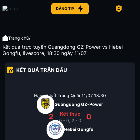
ĐĂNG TIP
/
Trang chủ
Kết quả trực tuyến Guangdong GZ-Power vs Hebei
Gongfu, livescore, 18:30 ngày 11/07
KẾT QUẢ TRẬN ĐẤU
Hạng Nhất Trung Quốc
11/07
18:30
Guangdong GZ-Power
Kết thúc
2
0
0 - 0, 2 - 0
Hebei Gongfu