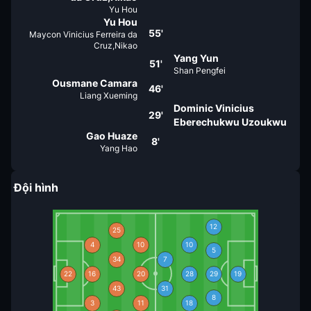
Yu Hou
Yu Hou
55'
Maycon Vinicius Ferreira da
Cruz,Nikao
Yang Yun
51'
Shan Pengfei
Ousmane Camara
46'
Liang Xueming
Dominic Vinicius
29'
Eberechukwu Uzoukwu
Gao Huaze
8'
Yang Hao
Đội hình
12
25
4
10
10
5
34
7
22
16
20
28
29
19
43
31
8
3
11
18