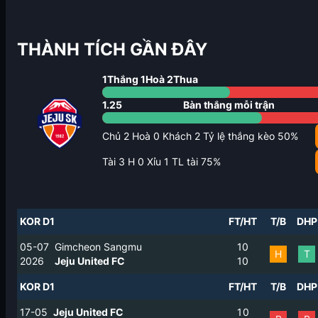
THÀNH TÍCH GẦN ĐÂY
1
Thắng
1
Hoà
2
Thua
1.25
Bàn thắng mỗi trận
Chủ
2
Hoà
0
Khách
2
Tỷ lệ thắng kèo
50
%
Tài
3
H
0
Xỉu
1
TL tài
75
%
KOR D1
FT/HT
T/B
DHP
05-07
Gimcheon Sangmu
1
0
H
T
2026
Jeju United FC
1
0
KOR D1
FT/HT
T/B
DHP
17-05
Jeju United FC
1
0