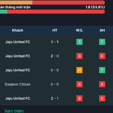
àn thắng mỗi trận
1.8
(
53.8
%)
Khách
HT
W/L
AH
Jeju United FC
0
-
1
T
T
Jeju United FC
2
-
0
B
B
Jeju United FC
0
-
0
H
T
Daejeon Citizen
0
-
0
B
B
Jeju United FC
2
-
1
B
B
Xem thêm