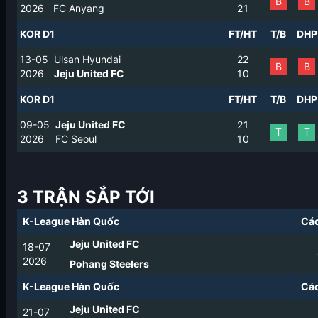
B
B
2026
FC Anyang
2
1
KOR D1
FT/HT
T/B
DHP
13-05
Ulsan Hyundai
2
2
B
B
2026
Jeju United FC
1
0
KOR D1
FT/HT
T/B
DHP
09-05
Jeju United FC
2
1
T
T
2026
FC Seoul
1
0
3 TRẬN SẮP TỚI
K-League Hàn Quốc
Các
Jeju United FC
18-07
2026
Pohang Steelers
K-League Hàn Quốc
Các
Jeju United FC
21-07