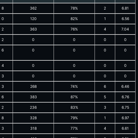
8
362
78%
2
6.81
0
120
82%
1
6.56
2
363
76%
4
7.04
2
0
0
0
0
6
0
0
0
0
4
0
0
0
0
3
0
0
0
0
3
268
74%
6
6.46
6
383
87%
5
6.76
2
236
83%
3
6.75
8
328
79%
1
6.97
3
318
77%
4
6.61