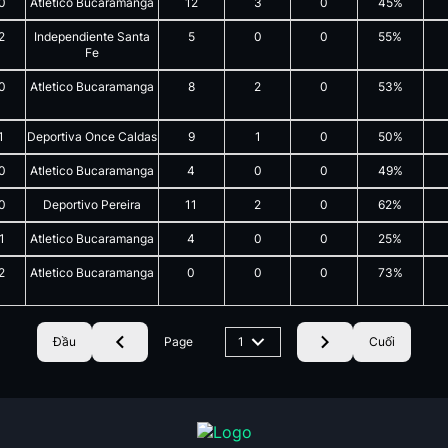
0
Atletico Bucaramanga
12
3
0
45%
2
Independiente Santa
5
0
0
55%
Fe
0
Atletico Bucaramanga
8
2
0
53%
1
Deportiva Once Caldas
9
1
0
50%
0
Atletico Bucaramanga
4
0
0
49%
0
Deportivo Pereira
11
2
0
62%
1
Atletico Bucaramanga
4
0
0
25%
2
Atletico Bucaramanga
0
0
0
73%
Đầu
Page
1
Cuối