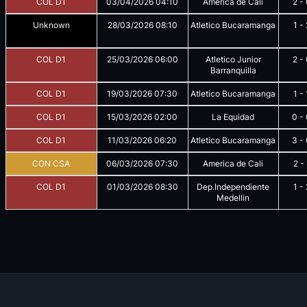
COL D1
03/04/2026
04:10
America de Cali
2
-
Unknown
28/03/2026
08:10
Atletico Bucaramanga
1
-
COL D1
25/03/2026
06:00
Atletico Junior
2
-
Barranquilla
COL D1
19/03/2026
07:30
Atletico Bucaramanga
1
-
COL D1
15/03/2026
02:00
La Equidad
0
-
COL D1
11/03/2026
06:20
Atletico Bucaramanga
3
-
CON CSA
06/03/2026
07:30
America de Cali
2
-
COL D1
01/03/2026
08:30
Dep.Independiente
1
-
Medellin