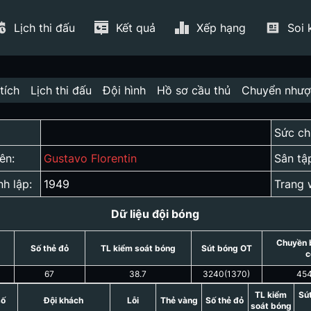
Lịch thi đấu
Kết quả
Xếp hạng
Soi 
tích
Lịch thi đấu
Đội hình
Hồ sơ cầu thủ
Chuyển như
Sức ch
ên:
Gustavo Florentin
Sân tậ
nh lập:
1949
Trang 
Dữ liệu đội bóng
Chuyền 
Số thẻ đỏ
TL kiểm soát bóng
Sút bóng OT
c
67
38.7
3240
(
1370
)
45
TL kiểm
Sú
số
Đội khách
Lỗi
Thẻ vàng
Số thẻ đỏ
soát bóng