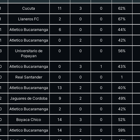
1
Cucuta
11
3
0
62%
1
Llaneros FC
2
0
0
67%
1
Atletico Bucaramanga
6
0
0
44%
1
Atletico Bucaramanga
0
2
0
42%
3
Universitario de
0
0
0
56%
Popayan
0
Atletico Bucaramanga
0
3
1
43%
0
Real Santander
0
0
0
1
1
Atletico Bucaramanga
13
2
0
40%
2
Jaguares de Cordoba
9
2
0
49%
0
Atletico Bucaramanga
2
0
0
42%
0
Boyaca Chico
14
3
0
52%
1
Atletico Bucaramanga
14
2
0
59%