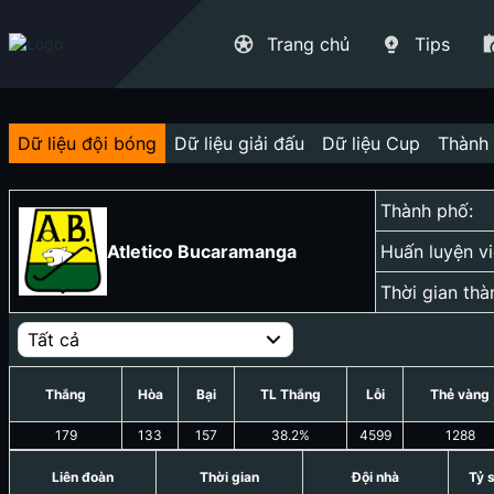
Trang chủ
Tips
Dữ liệu đội bóng
Dữ liệu giải đấu
Dữ liệu Cup
Thành 
Thành phố:
Atletico Bucaramanga
Huấn luyện vi
Thời gian thà
Tất cả
Thắng
Hòa
Bại
TL Thắng
Lỗi
Thẻ vàng
179
133
157
38.2
%
4599
1288
Liên đoàn
Thời gian
Đội nhà
Tỷ 