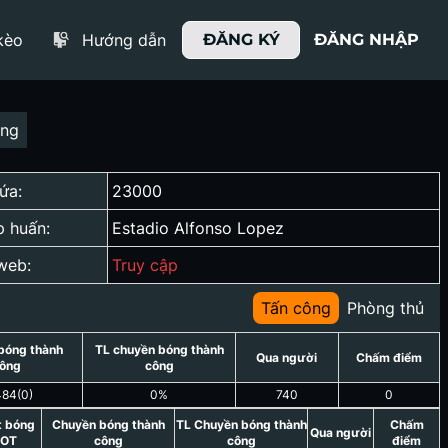
kèo
Hướng dẫn
ĐĂNG KÝ
ĐĂNG NHẬP
ợng
ứa:
23000
p huấn:
Estadio Alfonso Lopez
web:
Truy cập
Tấn công
Phòng thủ
bóng thành
TL chuyền bóng thành
Qua người
Chấm điểm
ông
công
484
(
0
)
0
%
740
0
t bóng
Chuyền bóng thành
TL Chuyền bóng thành
Chấm
Qua người
OT
công
công
điểm