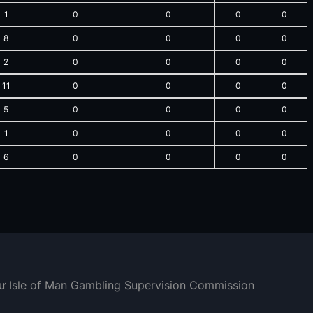
1
0
0
0
0
8
0
0
0
0
2
0
0
0
0
11
0
0
0
0
5
0
0
0
0
1
0
0
0
0
6
0
0
0
0
hư Isle of Man Gambling Supervision Commission