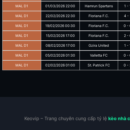
MAL D1
01/03/2026
22:00
Hamrun Spartans
1
-
MAL D1
22/02/2026
22:30
Floriana F.C.
4
-
MAL D1
19/02/2026
00:30
Floriana F.C.
0
-
MAL D1
15/02/2026
17:00
Floriana F.C.
2
-
MAL D1
08/02/2026
17:00
Gzira United
1
-
MAL D1
05/02/2026
01:30
Valletta FC
0
-
MAL D1
02/02/2026
01:00
St. Patrick FC
0
-
Keovip – Trang chuyên cung cấp tỷ lệ
kèo nhà c