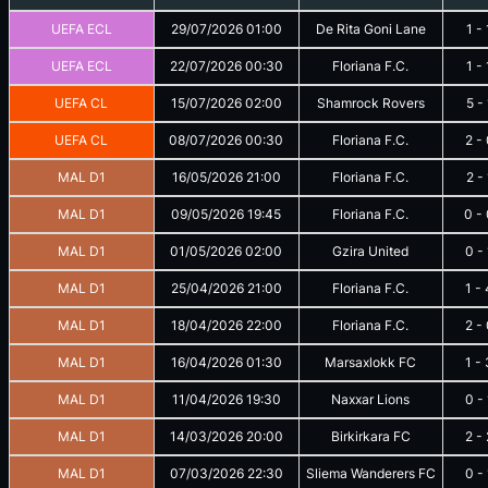
UEFA ECL
29/07/2026
01:00
De Rita Goni Lane
1
-
UEFA ECL
22/07/2026
00:30
Floriana F.C.
1
-
UEFA CL
15/07/2026
02:00
Shamrock Rovers
5
-
UEFA CL
08/07/2026
00:30
Floriana F.C.
2
-
MAL D1
16/05/2026
21:00
Floriana F.C.
2
-
MAL D1
09/05/2026
19:45
Floriana F.C.
0
-
MAL D1
01/05/2026
02:00
Gzira United
0
-
MAL D1
25/04/2026
21:00
Floriana F.C.
1
-
MAL D1
18/04/2026
22:00
Floriana F.C.
2
-
MAL D1
16/04/2026
01:30
Marsaxlokk FC
1
-
MAL D1
11/04/2026
19:30
Naxxar Lions
0
-
MAL D1
14/03/2026
20:00
Birkirkara FC
2
-
MAL D1
07/03/2026
22:30
Sliema Wanderers FC
0
-