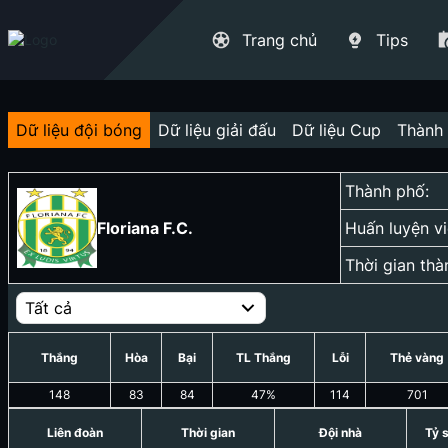
Trang chủ
Tips
Dữ liệu đội bóng
Dữ liệu giải đấu
Dữ liệu Cup
Thành 
Thành phố:
Floriana F.C.
Huấn luyện vi
Thời gian thà
Tất cả
Thắng
Hòa
Bại
TL Thắng
Lỗi
Thẻ vàng
148
83
84
47
%
114
701
Liên đoàn
Thời gian
Đội nhà
Tỷ 