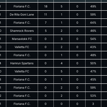
1
Floriana F.C.
18
5
0
49%
1
De Rita Goni Lane
11
1
0
59%
1
Floriana F.C.
7
1
0
44%
0
Shamrock Rovers
5
2
0
46%
1
Marsaxlokk FC
0
3
0
54%
0
Valletta FC
0
2
0
43%
1
Floriana F.C.
0
1
0
48%
4
Hamrun Spartans
0
4
0
50%
0
Valletta FC
0
5
0
47%
3
Floriana F.C.
0
1
0
45%
1
Floriana F.C.
0
2
0
59%
2
Floriana F.C.
0
2
0
53%
1
Floriana F.C.
0
0
0
3