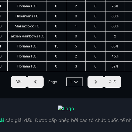
1
Floriana F.C.
0
2
0
26%
1
Hibernians FC
0
0
0
63%
0
Marsaxlokk FC
0
1
0
60%
0
Tarxien Rainbows F.C.
0
0
0
2
1
Floriana F.C.
15
5
0
65%
0
Floriana F.C.
0
2
0
45%
3
Floriana F.C.
0
3
0
52%
Đầu
Page
1
Cuối
ái
các giải đấu. Được cấp phép bởi các tổ chức quốc tế n