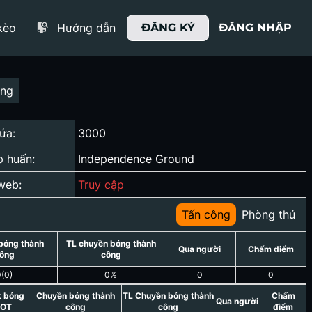
kèo
Hướng dẫn
ĐĂNG KÝ
ĐĂNG NHẬP
ợng
ứa:
3000
p huấn:
Independence Ground
web:
Truy cập
Tấn công
Phòng thủ
bóng thành
TL chuyền bóng thành
Qua người
Chấm điểm
ông
công
0
(
0
)
0
%
0
0
t bóng
Chuyền bóng thành
TL Chuyền bóng thành
Chấm
Qua người
OT
công
công
điểm