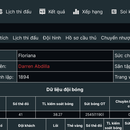
Lịch thi đấu
Kết quả
Xếp hạng
Soi 
tích
Lịch thi đấu
Đội hình
Hồ sơ cầu thủ
Chuyển như
Floriana
Sức ch
ên:
Darren Abdilla
Sân tậ
nh lập:
1894
Trang 
Dữ liệu đội bóng
Chuyền 
Số thẻ đỏ
TL kiểm soát bóng
Sút bóng OT
c
41
38.27
2545
(
1190
)
TL kiểm
Sú
số
Đội khách
Lỗi
Thẻ vàng
Số thẻ đỏ
soát bóng