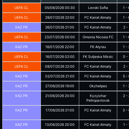
UEFA CL
05/08/2026
00:30
Levski Sofia
1
-
UEFA CL
29/07/2026
22:00
FC Kairat Almaty
1
-
KAZ PR
26/07/2026
21:00
FC Kairat Almaty
2
-
UEFA CL
23/07/2026
00:00
Omonia Nicosia FC
1
-
KAZ PR
18/07/2026
22:00
FK Atyrau
1
-
UEFA CL
16/07/2026
02:00
FK Sutjeska Niksic
0
-
UEFA CL
08/07/2026
22:00
FC Kairat Almaty
2
-
KAZ PR
02/07/2026
21:00
FC Kairat Almaty
5
-
KAZ PR
27/06/2026
19:00
Okzhetpes
1
-
KAZ PR
21/06/2026
20:00
Kyzylzhar
2
-
Petropavlovsk
KAZ PR
17/06/2026
21:00
FC Kairat Almaty
3
-
KAZ PR
13/06/2026
20:00
FC Kairat Almaty
1
-