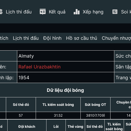
Lịch thi đấu
Kết quả
Xếp hạng
Soi 
tích
Lịch thi đấu
Đội hình
Hồ sơ cầu thủ
Chuyển như
Almaty
Sức ch
ên:
Rafael Urazbakhtin
Sân tậ
nh lập:
1954
Trang 
Dữ liệu đội bóng
Chuyền 
Số thẻ đỏ
TL kiểm soát bóng
Sút bóng OT
c
57
31.52
3810
(
1709
)
14
TL kiểm
Sú
số
Đội khách
Lỗi
Thẻ vàng
Số thẻ đỏ
soát bóng