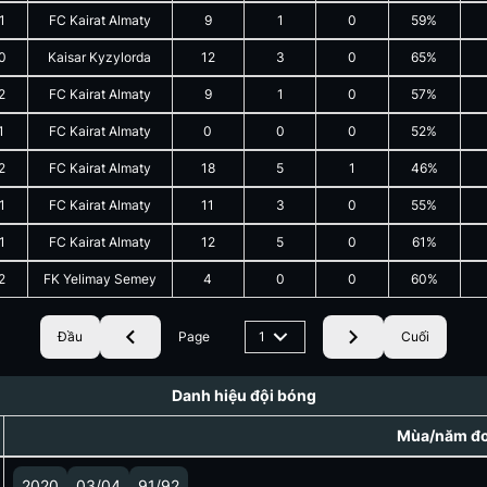
1
FC Kairat Almaty
9
1
0
59%
0
Kaisar Kyzylorda
12
3
0
65%
2
FC Kairat Almaty
9
1
0
57%
1
FC Kairat Almaty
0
0
0
52%
2
FC Kairat Almaty
18
5
1
46%
1
FC Kairat Almaty
11
3
0
55%
1
FC Kairat Almaty
12
5
0
61%
2
FK Yelimay Semey
4
0
0
60%
Đầu
Page
1
Cuối
Danh hiệu đội bóng
Mùa/năm đoạ
2020
03/04
91/92