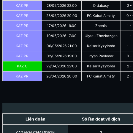
KAZ PR
28/05/2026
22:00
Ordabasy
2
-
KAZ PR
23/05/2026
20:00
FC Kairat Almaty
0
-
KAZ PR
17/05/2026
19:00
Zhenis
1
-
KAZ PR
10/05/2026
17:00
Ulytau Zhezkazgan
1
-
KAZ PR
06/05/2026
21:00
Kaisar Kyzylorda
1
-
KAZ PR
02/05/2026
19:00
Irtysh Pavlodar
0
-
KAZ C
29/04/2026
22:00
Kaisar Kyzylorda
2
-
KAZ PR
26/04/2026
20:00
FC Kairat Almaty
2
-
Liên đoàn
Số lần đoạt vô địch
KAZAKH CHAMPION
3