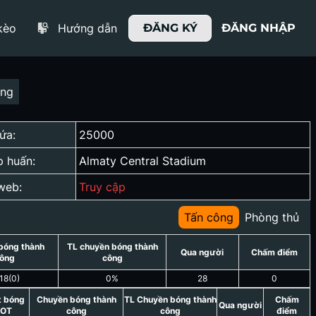
kèo
Hướng dẫn
ĐĂNG KÝ
ĐĂNG NHẬP
ợng
ứa:
25000
p huấn:
Almaty Central Stadium
web:
Truy cập
Tấn công
Phòng thủ
bóng thành
TL chuyền bóng thành
Qua người
Chấm điểm
ông
công
18
(
0
)
0
%
28
0
t bóng
Chuyền bóng thành
TL Chuyền bóng thành
Chấm
Qua người
OT
công
công
điểm