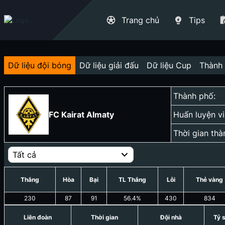
Trang chủ
Tips
Dữ liệu đội bóng
Dữ liệu giải đấu
Dữ liệu Cup
Thành 
Thành phố:
FC Kairat Almaty
Huấn luyện vi
Thời gian thà
Tất cả
Thắng
Hòa
Bại
TL Thắng
Lỗi
Thẻ vàng
230
87
91
56.4
%
430
834
Liên đoàn
Thời gian
Đội nhà
Tỷ 