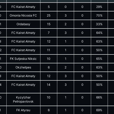
0
FC Kairat Almaty
5
0
0
29%
0
Omonia Nicosia FC
25
3
0
70%
1
Ordabasy
15
2
0
33%
0
FC Kairat Almaty
7
3
0
64%
3
FC Kairat Almaty
12
1
0
63%
2
FC Kairat Almaty
11
1
0
50%
1
FK Sutjeska Niksic
10
1
0
65%
0
Okzhetpes
6
2
0
63%
3
FC Kairat Almaty
12
3
0
50%
4
FC Kairat Almaty
14
3
0
50%
0
Kyzylzhar
10
1
0
66%
Petropavlovsk
1
FK Atyrau
6
1
0
69%