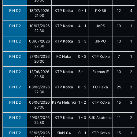
20:00
FIN D2
18/07/2026
KTP Kotka
0
-
1
PK-35
12
4
21:00
FIN D2
10/07/2026
KTP Kotka
4
-
1
JaPS
10
1
22:30
FIN D2
03/07/2026
KTP Kotka
3
-
3
JIPPO
10
1
22:30
FIN D2
27/06/2026
FC Haka
0
-
2
KTP Kotka
7
1
20:00
FIN D2
12/06/2026
KTP Kotka
5
-
1
Ekenas IF
10
2
22:30
FIN D2
08/06/2026
KTP Kotka
0
-
2
FC Haka
25
3
22:30
FIN D2
05/06/2026
KaPa Helsinki
1
-
2
KTP Kotka
15
3
23:00
FIN D2
29/05/2026
KTP Kotka
1
-
0
SJK Akatemia
11
2
22:30
FIN D2
23/05/2026
Klubi 04
0
-
1
KTP Kotka
15
1