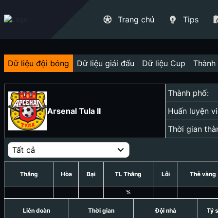
Trang chủ
Tips
Dữ liệu đội bóng
Dữ liệu giải đấu
Dữ liệu Cup
Thành 
Thành phố:
Arsenal Tula II
Huấn luyện vi
Thời gian thà
Tất cả
Thắng
Hòa
Bại
TL Thắng
Lỗi
Thẻ vàng
%
Liên đoàn
Thời gian
Đội nhà
Tỷ 