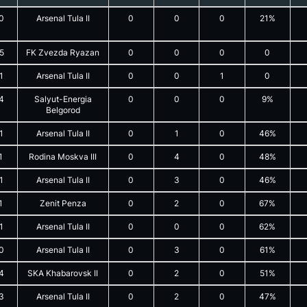
0
Arsenal Tula II
0
0
0
21%
5
FK Zvezda Ryazan
0
0
0
0
1
Arsenal Tula II
0
0
1
0
4
Salyut-Energia
0
0
0
9%
Belgorod
1
Arsenal Tula II
0
1
0
46%
1
Rodina Moskva III
0
4
0
48%
1
Arsenal Tula II
0
3
0
46%
1
Zenit Penza
0
2
0
67%
1
Arsenal Tula II
0
0
0
62%
0
Arsenal Tula II
0
3
0
61%
4
SKA Khabarovsk II
0
2
0
51%
3
Arsenal Tula II
0
2
0
47%