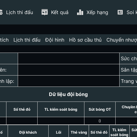
Lịch thi đấu
Kết quả
Xếp hạng
Soi 
tích
Lịch thi đấu
Đội hình
Hồ sơ cầu thủ
Chuyển như
Sức ch
ên:
Sân tậ
nh lập:
Trang 
Dữ liệu đội bóng
Chuyền 
Số thẻ đỏ
TL kiểm soát bóng
Sút bóng OT
c
(
)
TL kiểm
Sú
số
Đội khách
Lỗi
Thẻ vàng
Số thẻ đỏ
soát bóng