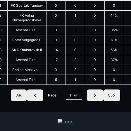
1
FK Spartak Tambov
0
0
0
0
3
FK Volna
0
1
0
44%
Nizhegorodskaya
0
Arsenal Tula II
0
3
0
35%
1
Rotor Volgograd B
0
0
0
61%
3
SKA Khabarovsk II
14
0
0
58%
0
Arsenal Tula II
17
3
0
37%
0
Rodina Moskva III
0
3
0
0
2
Arsenal Tula II
5
1
0
0
Đầu
Page
1
Cuối