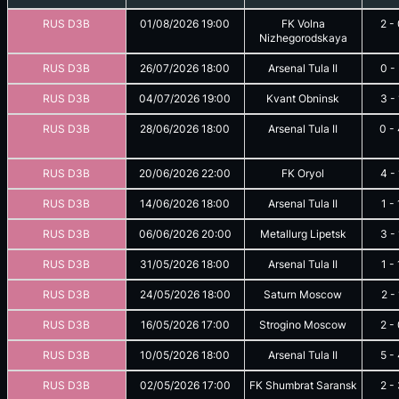
RUS D3B
01/08/2026
19:00
FK Volna
2
-
Nizhegorodskaya
RUS D3B
26/07/2026
18:00
Arsenal Tula II
0
-
RUS D3B
04/07/2026
19:00
Kvant Obninsk
3
-
RUS D3B
28/06/2026
18:00
Arsenal Tula II
0
-
RUS D3B
20/06/2026
22:00
FK Oryol
4
-
RUS D3B
14/06/2026
18:00
Arsenal Tula II
1
-
RUS D3B
06/06/2026
20:00
Metallurg Lipetsk
3
-
RUS D3B
31/05/2026
18:00
Arsenal Tula II
1
-
RUS D3B
24/05/2026
18:00
Saturn Moscow
2
-
RUS D3B
16/05/2026
17:00
Strogino Moscow
2
-
RUS D3B
10/05/2026
18:00
Arsenal Tula II
5
-
RUS D3B
02/05/2026
17:00
FK Shumbrat Saransk
2
-