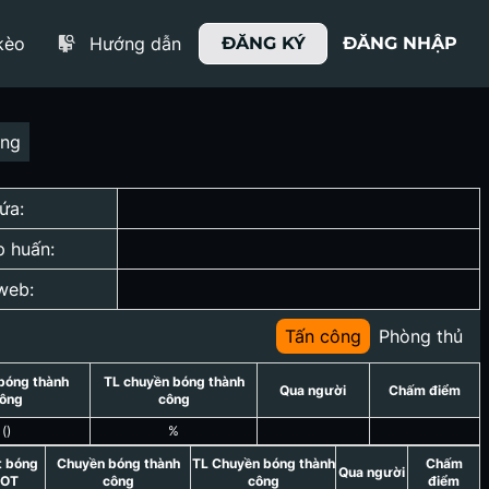
kèo
Hướng dẫn
ĐĂNG KÝ
ĐĂNG NHẬP
ợng
ứa:
p huấn:
web:
Tấn công
Phòng thủ
bóng thành
TL chuyền bóng thành
Qua người
Chấm điểm
ông
công
(
)
%
t bóng
Chuyền bóng thành
TL Chuyền bóng thành
Chấm
Qua người
OT
công
công
điểm