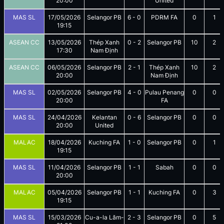
20:00
United
MAS SL
17/05/2026
Selangor PB
6
-
0
PDRM FA
0
1
19:15
ASEAN CC
13/05/2026
Thép Xanh
0
-
2
Selangor PB
10
2
17:30
Nam Định
ASEAN CC
06/05/2026
Selangor PB
2
-
1
Thép Xanh
10
2
20:00
Nam Định
MAS SL
02/05/2026
Selangor PB
4
-
0
Pulau Penang
0
0
20:00
FA
MAS SL
24/04/2026
Kelantan
0
-
6
Selangor PB
0
0
20:00
United
MALAC
18/04/2026
Kuching FA
1
-
0
Selangor PB
0
1
19:15
MAS SL
11/04/2026
Selangor PB
1
-
1
Sabah
0
0
20:00
MALAC
05/04/2026
Selangor PB
1
-
1
Kuching FA
0
3
19:15
MAS SL
15/03/2026
Cu-a-la Lăm-
2
-
3
Selangor PB
0
5