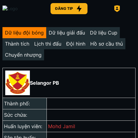
ĐĂNG TIP
Dữ liệu đội bóng
Dữ liệu giải đấu
Dữ liệu Cup
Thành tích
Lịch thi đấu
Đội hình
Hồ sơ cầu thủ
Chuyển nhượng
Selangor PB
Thành phố:
Sức chứa:
Huấn luyện viên:
Mohd Jamil
Sân tập huấn: