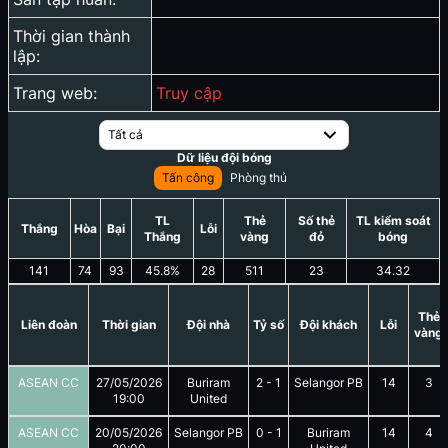
Thời gian thành
lập:
Trang web:
Truy cập
Tất cả
Dữ liệu đội bóng
Tấn công
Phòng thủ
TL
Thẻ
Số thẻ
TL kiểm soát
Thắng
Hòa
Bại
Lỗi
Thắng
vàng
đỏ
bóng
141
74
93
45.8
%
28
511
23
34.32
Thẻ
Liên đoàn
Thời gian
Đội nhà
Tỷ số
Đội khách
Lỗi
vàng
ASEAN CC
27/05/2026
Buriram
2
-
1
Selangor PB
14
3
19:00
United
ASEAN CC
20/05/2026
Selangor PB
0
-
1
Buriram
14
4