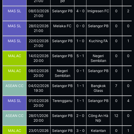
21:00
pơ
MAS SL
08/03/2026
Selangor PB
4
-
0
Imigresen FC
0
2
21:00
MAS SL
28/02/2026
Melaka FC
0
-
0
Selangor PB
0
0
21:00
MAS SL
22/02/2026
Selangor PB
1
-
0
Kuching FA
0
1
21:00
MALAC
14/02/2026
Selangor PB
5
-
1
Negeri
0
0
20:00
Sembilan
MALAC
08/02/2026
Negeri
0
-
1
Selangor PB
0
1
20:00
Sembilan
ASEAN CC
04/02/2026
Selangor PB
1
-
1
Bangkok
7
0
19:30
Glass
MAS SL
01/02/2026
Terengganu
1
-
1
Selangor PB
0
4
20:00
ASEAN CC
28/01/2026
Selangor PB
2
-
0
Công An Hà
12
0
20:00
Nội
MALAC
23/01/2026
Selangor PB
3
-
0
Kelantan
0
1