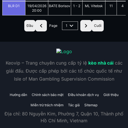
BLR D1
19/04/2026
BATE Borisov
1
-
2
ML Vitebsk
11
4
20:00
Đầu
Page
1
Cuối
Keovip – Trang chuyên cung cấp tỷ lệ
kèo nhà cái
các
giải đấu. Được cấp phép bởi các tổ chức quốc tế như
Isle of Man Gambling Supervision Commission
Hướng dẫn
Chính sách bảo mật
Điều khoản dịch vụ
Giới thiệu
Miễn trừ trách nhiệm
Tác giả
Sitemap
Địa chỉ:
80 Nguyễn Kim, Phường 7, Quận 10, Thành phố
Hồ Chí Minh, Vietnam