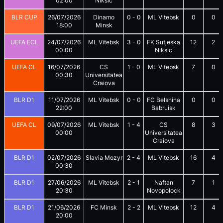
02:00
Niksic
BLR CUP
26/07/2026
Dinamo
0
-
0
ML Vitebsk
0
0
18:00
Minsk
UEFA ECL
24/07/2026
ML Vitebsk
3
-
0
FK Sutjeska
12
2
00:00
Niksic
UEFA CL
16/07/2026
CS
1
-
0
ML Vitebsk
7
0
00:30
Universitatea
Craiova
BLR D1
11/07/2026
ML Vitebsk
0
-
0
FC Belshina
0
0
22:00
Babruisk
UEFA CL
09/07/2026
ML Vitebsk
1
-
4
CS
8
3
00:00
Universitatea
Craiova
BLR D1
02/07/2026
Slavia Mozyr
2
-
4
ML Vitebsk
16
4
00:30
BLR D1
27/06/2026
ML Vitebsk
2
-
1
Naftan
7
1
20:30
Novopolock
BLR D1
21/06/2026
FC Minsk
2
-
2
ML Vitebsk
12
4
20:00