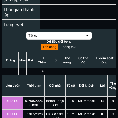
Thời gian thành
lập:
Trang web:
Tất cả
Dữ liệu đội bóng
Tấn công
Phòng thủ
TL
Thẻ
Số thẻ
TL kiểm soát
Thắng
Hòa
Bại
Lỗi
Thắng
vàng
đỏ
bóng
%
Thẻ
Liên đoàn
Thời gian
Đội nhà
Tỷ số
Đội khách
Lỗi
vàng
UEFA ECL
07/08/2026
Borac Banja
1
-
0
ML Vitebsk
14
4
01:30
Luka
UEFA ECL
31/07/2026
FK Sutjeska
1
-
2
ML Vitebsk
10
0