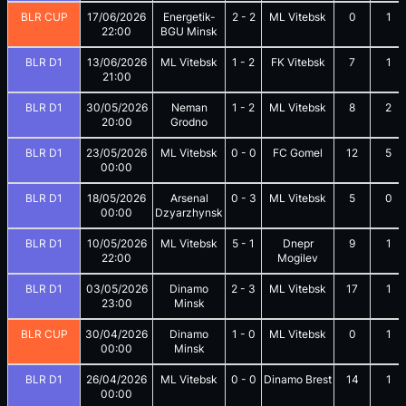
BLR CUP
17/06/2026
Energetik-
2
-
2
ML Vitebsk
0
1
22:00
BGU Minsk
BLR D1
13/06/2026
ML Vitebsk
1
-
2
FK Vitebsk
7
1
21:00
BLR D1
30/05/2026
Neman
1
-
2
ML Vitebsk
8
2
20:00
Grodno
BLR D1
23/05/2026
ML Vitebsk
0
-
0
FC Gomel
12
5
00:00
BLR D1
18/05/2026
Arsenal
0
-
3
ML Vitebsk
5
0
00:00
Dzyarzhynsk
BLR D1
10/05/2026
ML Vitebsk
5
-
1
Dnepr
9
1
22:00
Mogilev
BLR D1
03/05/2026
Dinamo
2
-
3
ML Vitebsk
17
1
23:00
Minsk
BLR CUP
30/04/2026
Dinamo
1
-
0
ML Vitebsk
0
1
00:00
Minsk
BLR D1
26/04/2026
ML Vitebsk
0
-
0
Dinamo Brest
14
1
00:00