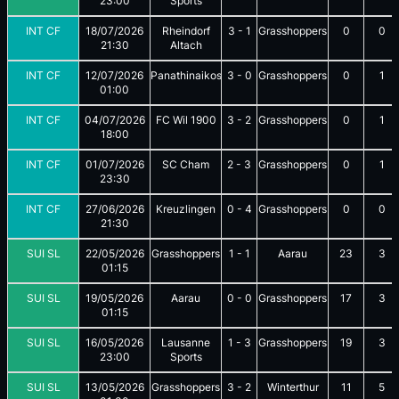
23:00
Sports
INT CF
18/07/2026
Rheindorf
3
-
1
Grasshoppers
0
0
21:30
Altach
INT CF
12/07/2026
Panathinaikos
3
-
0
Grasshoppers
0
1
01:00
INT CF
04/07/2026
FC Wil 1900
3
-
2
Grasshoppers
0
1
18:00
INT CF
01/07/2026
SC Cham
2
-
3
Grasshoppers
0
1
23:30
INT CF
27/06/2026
Kreuzlingen
0
-
4
Grasshoppers
0
0
21:30
SUI SL
22/05/2026
Grasshoppers
1
-
1
Aarau
23
3
01:15
SUI SL
19/05/2026
Aarau
0
-
0
Grasshoppers
17
3
01:15
SUI SL
16/05/2026
Lausanne
1
-
3
Grasshoppers
19
3
23:00
Sports
SUI SL
13/05/2026
Grasshoppers
3
-
2
Winterthur
11
5