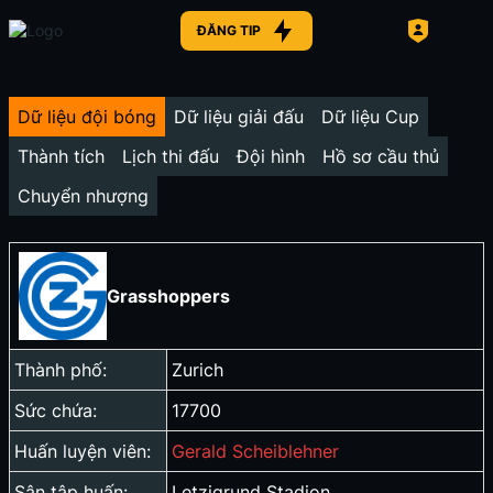
ĐĂNG TIP
Dữ liệu đội bóng
Dữ liệu giải đấu
Dữ liệu Cup
Thành tích
Lịch thi đấu
Đội hình
Hồ sơ cầu thủ
Chuyển nhượng
Grasshoppers
Thành phố:
Zurich
Sức chứa:
17700
Huấn luyện viên:
Gerald Scheiblehner
Sân tập huấn:
Letzigrund Stadion