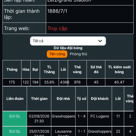
Thời gian thành
1886/7/1
lập:
Trang web:
Truy cập
Tất cả
Dữ liệu đội bóng
Tấn công
Phòng thủ
TL
Thẻ
Số thẻ
TL kiểm soát
Thắng
Hòa
Bại
Lỗi
Thắng
vàng
đỏ
bóng
175
122
194
35.6
%
4368
976
45
40.47
Thẻ
Liên đoàn
Thời gian
Đội nhà
Tỷ số
Đội khách
Lỗi
vàng
SUI SL
02/08/2026
Grasshoppers
1
-
4
FC Lugano
11
2
21:30
SUI SL
25/07/2026
Lausanne
1
-
1
Grasshoppers
22
4