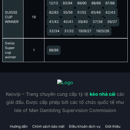
12/13
93/94
89/90
88/89
87/88
SUISSE
82/83
55/56
51/52
45/46
42/43
CUP
19
WINNER
41/42
40/41
39/40
37/38
36/37
33/34
31/32
1926/27
1925/26
Swiss
Super
1
88/89
cup
winner
Keovip – Trang chuyên cung cấp tỷ lệ
kèo nhà cái
các
giải đấu. Được cấp phép bởi các tổ chức quốc tế như
Isle of Man Gambling Supervision Commission
Hướng dẫn
Chính sách bảo mật
Điều khoản dịch vụ
Giới thiệu