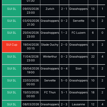
01:30
SUI SL
09/05/2026
Zurich
2
-
1
Grasshoppers
13
1
23:00
SUI SL
03/05/2026
Grasshoppers
0
-
2
Servette
10
2
21:30
SUI SL
25/04/2026
Grasshoppers
1
-
2
FC Luzern
6
0
23:00
SUI Cup
19/04/2026
Stade Ouchy
2
-
0
Grasshoppers
0
2
00:15
SUI SL
11/04/2026
Winterthur
0
-
2
Grasshoppers
22
4
23:00
SUI SL
06/04/2026
Grasshoppers
0
-
4
Sion
11
2
19:00
SUI SL
22/03/2026
Servette
5
-
0
Grasshoppers
10
2
00:00
SUI SL
15/03/2026
FC Thun
5
-
1
Grasshoppers
18
2
00:00
SUI SL
08/03/2026
Grasshoppers
2
-
3
Lausanne
12
4