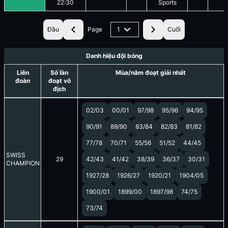
22:30
Sports
Đầu
Page
1
Cuối
Danh hiệu đội bóng
Liên
Số lần
Mùa/năm đoạt giải nhất
đoàn
đoạt vô
địch
02/03
00/01
97/98
95/96
94/95
90/91
89/90
83/84
82/83
81/82
77/78
70/71
55/56
51/52
44/45
SWISS
29
42/43
41/42
38/39
36/37
30/31
CHAMPION
1927/28
1926/27
1920/21
1904/05
1900/01
1899/00
1897/98
74/75
73/74