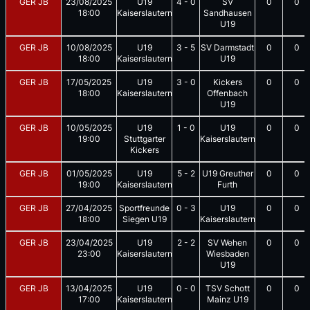
GER JB
23/08/2025
U19
4
-
0
SV
0
0
18:00
Kaiserslautern
Sandhausen
U19
GER JB
10/08/2025
U19
3
-
5
SV Darmstadt
0
0
18:00
Kaiserslautern
U19
GER JB
17/05/2025
U19
3
-
0
Kickers
0
0
18:00
Kaiserslautern
Offenbach
U19
GER JB
10/05/2025
U19
1
-
0
U19
0
0
19:00
Stuttgarter
Kaiserslautern
Kickers
GER JB
01/05/2025
U19
5
-
2
U19 Greuther
0
0
19:00
Kaiserslautern
Furth
GER JB
27/04/2025
Sportfreunde
0
-
3
U19
0
0
18:00
Siegen U19
Kaiserslautern
GER JB
23/04/2025
U19
2
-
2
SV Wehen
0
0
23:00
Kaiserslautern
Wiesbaden
U19
GER JB
13/04/2025
U19
0
-
0
TSV Schott
0
0
17:00
Kaiserslautern
Mainz U19