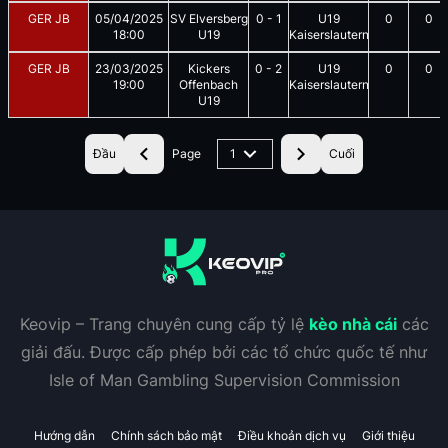
GER JB
05/04/2025
SV Elversberg
0
-
1
U19
0
0
18:00
U19
Kaiserslautern
GER JB
23/03/2025
Kickers
0
-
2
U19
0
0
19:00
Offenbach
Kaiserslautern
U19
Đầu
Page
1
Cuối
Keovip – Trang chuyên cung cấp tỷ lệ
kèo nhà cái
các
giải đấu. Được cấp phép bởi các tổ chức quốc tế như
Isle of Man Gambling Supervision Commission
Hướng dẫn
Chính sách bảo mật
Điều khoản dịch vụ
Giới thiệu