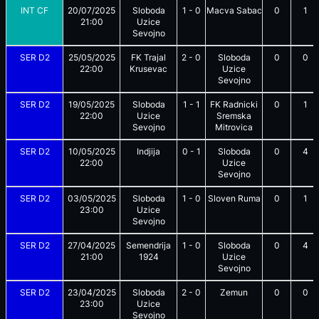
INT CF
20/07/2025
Sloboda
1
-
0
Macva Sabac
0
1
21:00
Uzice
Sevojno
SER D2
25/05/2025
FK Trajal
2
-
0
Sloboda
0
0
22:00
Krusevac
Uzice
Sevojno
SER D2
19/05/2025
Sloboda
1
-
1
FK Radnicki
0
1
22:00
Uzice
Sremska
Sevojno
Mitrovica
SER D2
10/05/2025
Indjija
0
-
1
Sloboda
0
4
22:00
Uzice
Sevojno
SER D2
03/05/2025
Sloboda
1
-
0
Sloven Ruma
0
1
23:00
Uzice
Sevojno
SER D2
27/04/2025
Semendrija
1
-
0
Sloboda
0
4
21:00
1924
Uzice
Sevojno
SER D2
23/04/2025
Sloboda
2
-
0
Zemun
0
0
23:00
Uzice
Sevojno