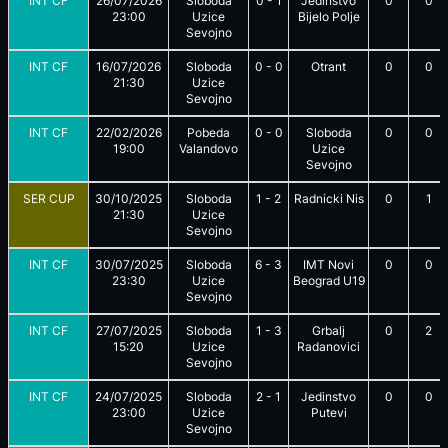
INT CF
26/07/2026
Sloboda
0
-
1
Jedinstvo
0
0
23:00
Uzice
Bijelo Polje
Sevojno
INT CF
16/07/2026
Sloboda
0
-
0
Otrant
0
0
21:30
Uzice
Sevojno
INT CF
22/02/2026
Pobeda
0
-
0
Sloboda
0
0
19:00
Valandovo
Uzice
Sevojno
SER CUP
30/10/2025
Sloboda
1
-
2
Radnicki Nis
0
1
21:30
Uzice
Sevojno
INT CF
30/07/2025
Sloboda
6
-
3
IMT Novi
0
0
23:30
Uzice
Beograd U19
Sevojno
INT CF
27/07/2025
Sloboda
1
-
3
Grbalj
0
2
15:20
Uzice
Radanovici
Sevojno
INT CF
24/07/2025
Sloboda
2
-
1
Jedinstvo
0
0
23:00
Uzice
Putevi
Sevojno