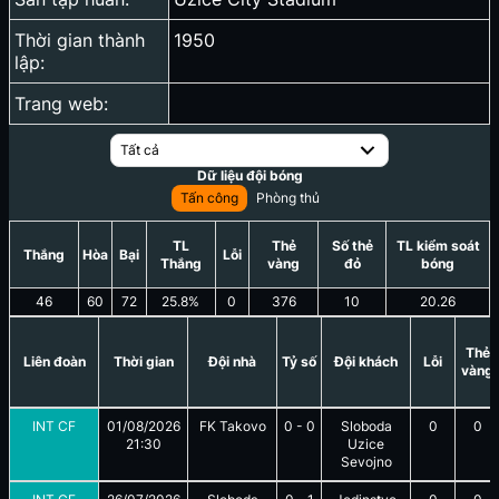
Thời gian thành
1950
lập:
Trang web:
Tất cả
Dữ liệu đội bóng
Tấn công
Phòng thủ
TL
Thẻ
Số thẻ
TL kiểm soát
Thắng
Hòa
Bại
Lỗi
Thắng
vàng
đỏ
bóng
46
60
72
25.8
%
0
376
10
20.26
Thẻ
Liên đoàn
Thời gian
Đội nhà
Tỷ số
Đội khách
Lỗi
vàng
INT CF
01/08/2026
FK Takovo
0
-
0
Sloboda
0
0
21:30
Uzice
Sevojno