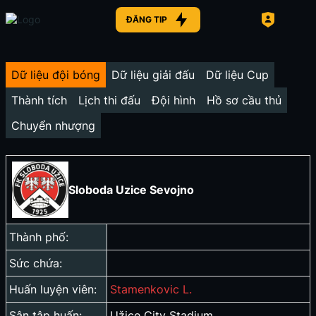
ĐĂNG TIP
Dữ liệu đội bóng
Dữ liệu giải đấu
Dữ liệu Cup
Thành tích
Lịch thi đấu
Đội hình
Hồ sơ cầu thủ
Chuyển nhượng
Sloboda Uzice Sevojno
Thành phố:
Sức chứa:
Huấn luyện viên:
Stamenkovic L.
Sân tập huấn:
Užice City Stadium