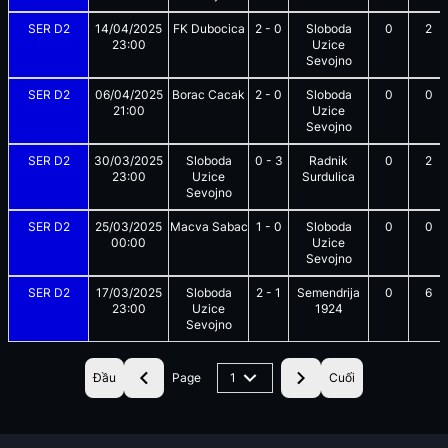
SER D2
14/04/2025
FK Dubocica
2
-
0
Sloboda
0
2
23:00
Uzice
Sevojno
SER D2
06/04/2025
Borac Cacak
2
-
0
Sloboda
0
0
21:00
Uzice
Sevojno
SER D2
30/03/2025
Sloboda
0
-
3
Radnik
0
2
23:00
Uzice
Surdulica
Sevojno
SER D2
25/03/2025
Macva Sabac
1
-
0
Sloboda
0
0
00:00
Uzice
Sevojno
SER D2
17/03/2025
Sloboda
2
-
1
Semendrija
0
6
23:00
Uzice
1924
Sevojno
Đầu
Page
1
Cuối