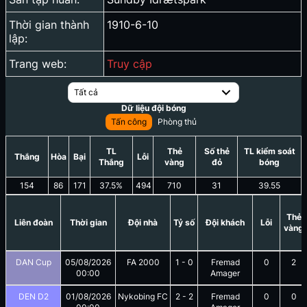
Thời gian thành
1910-6-10
lập:
Trang web:
Truy cập
Tất cả
Dữ liệu đội bóng
Tấn công
Phòng thủ
TL
Thẻ
Số thẻ
TL kiểm soát
Thắng
Hòa
Bại
Lỗi
Thắng
vàng
đỏ
bóng
154
86
171
37.5
%
494
710
31
39.55
Thẻ
Liên đoàn
Thời gian
Đội nhà
Tỷ số
Đội khách
Lỗi
vàng
DAN Cup
05/08/2026
FA 2000
1
-
0
Fremad
0
2
00:00
Amager
DEN D2
01/08/2026
Nykobing FC
2
-
2
Fremad
0
0