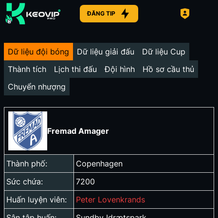
ĐĂNG TIP
Dữ liệu đội bóng
Dữ liệu giải đấu
Dữ liệu Cup
Thành tích
Lịch thi đấu
Đội hình
Hồ sơ cầu thủ
Chuyển nhượng
Fremad Amager
Thành phố:
Copenhagen
Sức chứa:
7200
Huấn luyện viên:
Peter Lovenkrands
Sân tập huấn:
Sundby Idrætspark