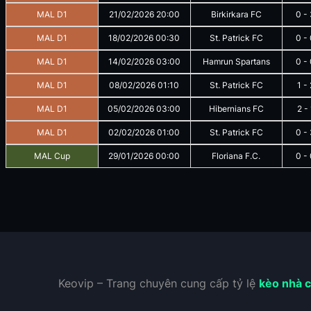
MAL D1
21/02/2026
20:00
Birkirkara FC
0
-
MAL D1
18/02/2026
00:30
St. Patrick FC
0
-
MAL D1
14/02/2026
03:00
Hamrun Spartans
0
-
MAL D1
08/02/2026
01:10
St. Patrick FC
1
-
MAL D1
05/02/2026
03:00
Hibernians FC
2
-
MAL D1
02/02/2026
01:00
St. Patrick FC
0
-
MAL Cup
29/01/2026
00:00
Floriana F.C.
0
-
Keovip – Trang chuyên cung cấp tỷ lệ
kèo nhà c