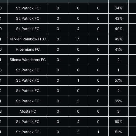
0
St. Patrick FC
0
0
0
34%
1
St. Patrick FC
0
0
0
42%
0
St. Patrick FC
0
4
0
49%
1
Tarxien Rainbows F.C.
0
7
0
49%
0
Hibernians FC
0
0
0
41%
1
Sliema Wanderers FC
0
0
0
2
3
St. Patrick FC
0
0
0
1
1
St. Patrick FC
0
1
0
57%
0
St. Patrick FC
0
0
0
2
1
St. Patrick FC
0
2
0
65%
3
Mosta FC
0
0
0
3
1
St. Patrick FC
0
4
0
60%
1
St. Patrick FC
0
2
1
51%