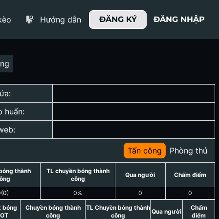
kèo
Hướng dẫn
ĐĂNG KÝ
ĐĂNG NHẬP
ợng
ứa:
p huấn:
web:
Tấn công
Phòng thủ
bóng thành
TL chuyền bóng thành
Qua người
Chấm điểm
ông
công
0
(
0
)
0
%
0
0
t bóng
Chuyền bóng thành
TL Chuyền bóng thành
Chấm
Qua người
OT
công
công
điểm