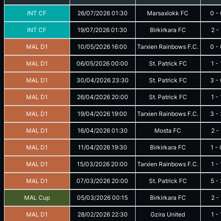
INT CF
26/07/2026
01:30
Marsaxlokk FC
0
-
INT CF
19/07/2026
01:30
Birkirkara FC
2
-
MAL D1
10/05/2026
16:00
Tarxien Rainbows F.C.
0
-
MAL D1
06/05/2026
00:00
St. Patrick FC
1
-
MAL D1
30/04/2026
23:30
St. Patrick FC
3
-
MAL D1
26/04/2026
20:00
St. Patrick FC
1
-
MAL D1
19/04/2026
19:00
Tarxien Rainbows F.C.
3
-
MAL D1
16/04/2026
01:30
Mosta FC
2
-
MAL D1
11/04/2026
19:30
Birkirkara FC
1
-
MAL D1
15/03/2026
20:00
Tarxien Rainbows F.C.
1
-
MAL D1
07/03/2026
20:00
St. Patrick FC
5
-
MAL Cup
05/03/2026
00:15
Birkirkara FC
2
-
MAL D1
28/02/2026
22:30
Gzira United
1
-