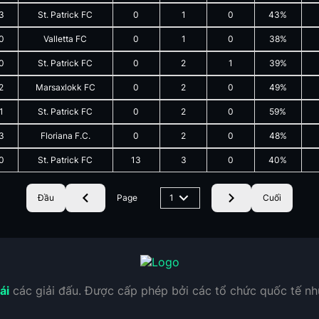
3
St. Patrick FC
0
1
0
43%
0
Valletta FC
0
1
0
38%
0
St. Patrick FC
0
2
1
39%
2
Marsaxlokk FC
0
2
0
49%
1
St. Patrick FC
0
2
0
59%
3
Floriana F.C.
0
2
0
48%
0
St. Patrick FC
13
3
0
40%
Đầu
Page
1
Cuối
ái
các giải đấu. Được cấp phép bởi các tổ chức quốc tế n