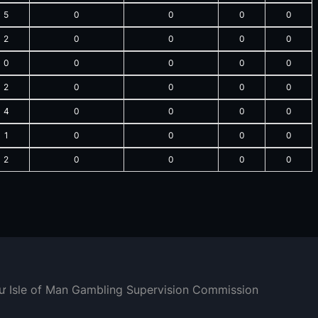
5
0
0
0
0
2
0
0
0
0
0
0
0
0
0
2
0
0
0
0
4
0
0
0
0
1
0
0
0
0
2
0
0
0
0
hư Isle of Man Gambling Supervision Commission