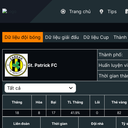
Trang chủ
Tips
Dữ liệu đội bóng
Dữ liệu giải đấu
Dữ liệu Cup
Thành 
Thành phố:
St. Patrick FC
Huấn luyện vi
Thời gian thà
Tất cả
Thắng
Hòa
Bại
TL Thắng
Lỗi
Thẻ vàng
18
8
17
41.9
%
0
82
Liên đoàn
Thời gian
Đội nhà
Tỷ 