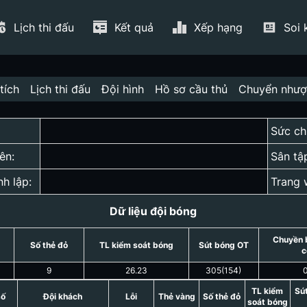
Lịch thi đấu
Kết quả
Xếp hạng
Soi 
tích
Lịch thi đấu
Đội hình
Hồ sơ cầu thủ
Chuyển như
Sức ch
ên:
Sân tậ
nh lập:
Trang 
Dữ liệu đội bóng
Chuyền 
Số thẻ đỏ
TL kiểm soát bóng
Sút bóng OT
c
9
26.23
305
(
154
)
TL kiểm
Sú
số
Đội khách
Lỗi
Thẻ vàng
Số thẻ đỏ
soát bóng