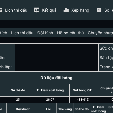
Lịch thi đấu
Kết quả
Xếp hạng
Soi 
tích
Lịch thi đấu
Đội hình
Hồ sơ cầu thủ
Chuyển như
Sức ch
ên:
Sân tậ
nh lập:
Trang 
Dữ liệu đội bóng
Chuyền 
Số thẻ đỏ
TL kiểm soát bóng
Sút bóng OT
c
25
26.07
1488
(
615
)
TL kiểm
Sú
số
Đội khách
Lỗi
Thẻ vàng
Số thẻ đỏ
soát bóng