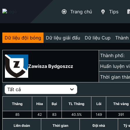
Trang chủ
Tips
Dữ liệu đội bóng
Dữ liệu giải đấu
Dữ liệu Cup
Thành 
Thành phố:
Zawisza Bydgoszcz
Huấn luyện vi
Thời gian thà
Tất cả
Thắng
Hòa
Bại
TL Thắng
Lỗi
Thẻ vàng
85
42
83
40.5
%
149
391
Liên đoàn
Thời gian
Đội nhà
Tỷ 