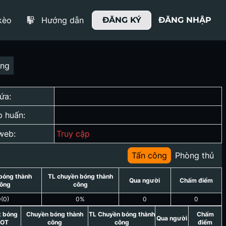
kèo
Hướng dẫn
ĐĂNG KÝ
ĐĂNG NHẬP
ợng
ứa:
p huấn:
web:
Truy cập
Tấn công
Phòng thủ
bóng thành
TL chuyền bóng thành
Qua người
Chấm điểm
ông
công
0
(
0
)
0
%
0
0
t bóng
Chuyền bóng thành
TL Chuyền bóng thành
Chấm
Qua người
OT
công
công
điểm