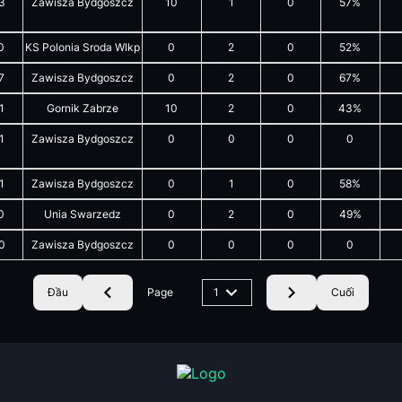
3
Zawisza Bydgoszcz
10
1
0
57%
0
KS Polonia Sroda Wlkp
0
2
0
52%
7
Zawisza Bydgoszcz
0
2
0
67%
1
Gornik Zabrze
10
2
0
43%
1
Zawisza Bydgoszcz
0
0
0
0
1
Zawisza Bydgoszcz
0
1
0
58%
0
Unia Swarzedz
0
2
0
49%
0
Zawisza Bydgoszcz
0
0
0
0
Đầu
Page
1
Cuối