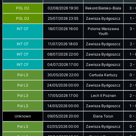
POL D2
02/08/2026
19:30
Rekord Bielsko-Biala
3
-
POL D2
25/07/2026
23:55
Zawisza Bydgoszcz
1
-
INT CF
18/07/2026
16:00
Polonia Warszawa
3
-
Youth
INT CF
11/07/2026
18:00
Zawisza Bydgoszcz
2
-
INT CF
08/07/2026
22:00
Zawisza Bydgoszcz
1
-
INT CF
04/07/2026
17:00
Zawisza Bydgoszcz
2
-
Pol L3
30/05/2026
22:00
Cartusia Kartuzy
0
-
Pol L3
24/05/2026
00:00
Zawisza Bydgoszcz
2
-
Pol L3
17/05/2026
17:00
Lech II Poznan
2
-
Pol L3
14/05/2026
00:00
Zawisza Bydgoszcz
1
-
Unknown
09/05/2026
20:00
Elana Torun
0
-
Pol L3
02/05/2026
00:00
Zawisza Bydgoszcz
0
-