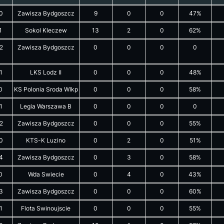
0
Zawisza Bydgoszcz
9
0
0
47%
1
Sokol Kleczew
13
2
0
62%
2
Zawisza Bydgoszcz
0
0
0
0
1
LKS Lodz II
0
0
0
48%
0
KS Polonia Sroda Wlkp
0
0
0
58%
1
Legia Warszawa B
0
0
0
0
2
Zawisza Bydgoszcz
0
0
0
55%
0
KTS-K Luzino
0
2
0
51%
4
Zawisza Bydgoszcz
0
3
0
58%
0
Wda Swiecie
0
4
0
43%
3
Zawisza Bydgoszcz
0
0
0
60%
1
Flota Swinoujscie
0
0
0
55%