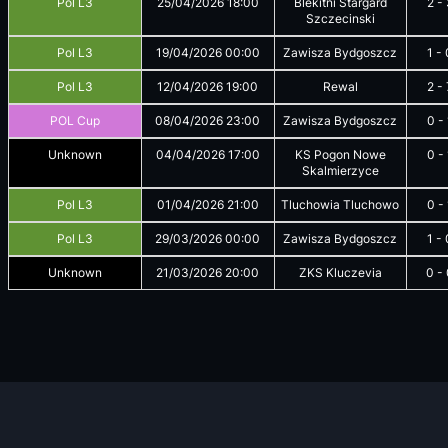
Pol L3
25/04/2026
18:00
Blekitni Stargard
2
-
Szczecinski
Pol L3
19/04/2026
00:00
Zawisza Bydgoszcz
1
-
Pol L3
12/04/2026
19:00
Rewal
2
-
POL Cup
08/04/2026
23:00
Zawisza Bydgoszcz
0
-
Unknown
04/04/2026
17:00
KS Pogon Nowe
0
-
Skalmierzyce
Pol L3
01/04/2026
21:00
Tluchowia Tluchowo
0
-
Pol L3
29/03/2026
00:00
Zawisza Bydgoszcz
1
-
Unknown
21/03/2026
20:00
ZKS Kluczevia
0
-