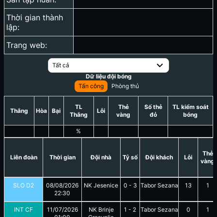
Thời gian thành
lập:
Trang web:
Tất cả
Dữ liệu đội bóng
Tấn công
Phòng thủ
TL
Thẻ
Số thẻ
TL kiểm soát
Thắng
Hòa
Bại
Lỗi
Thắng
vàng
đỏ
bóng
%
Thẻ
Liên đoàn
Thời gian
Đội nhà
Tỷ số
Đội khách
Lỗi
vàng
SLO D2
08/08/2026
NK Jesenice
0
-
3
Tabor Sezana
13
1
22:30
INT CF
11/07/2026
NK Brinje
1
-
2
Tabor Sezana
0
1