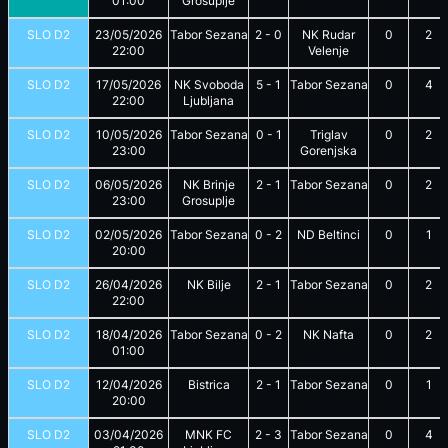
01:00
Grosuplje
SLO D2
23/05/2026
Tabor Sezana
2
-
0
NK Rudar
0
2
22:00
Velenje
SLO D2
17/05/2026
NK Svoboda
5
-
1
Tabor Sezana
0
4
22:00
Ljubljana
SLO D2
10/05/2026
Tabor Sezana
0
-
1
Triglav
0
2
23:00
Gorenjska
SLO D2
06/05/2026
NK Brinje
2
-
1
Tabor Sezana
0
2
23:00
Grosuplje
SLO D2
02/05/2026
Tabor Sezana
0
-
2
ND Beltinci
0
1
20:00
SLO D2
26/04/2026
NK Bilje
2
-
1
Tabor Sezana
0
2
22:00
SLO D2
18/04/2026
Tabor Sezana
0
-
2
NK Nafta
0
2
01:00
SLO D2
12/04/2026
Bistrica
2
-
1
Tabor Sezana
0
1
20:00
SLO D2
03/04/2026
MNK FC
2
-
3
Tabor Sezana
0
4