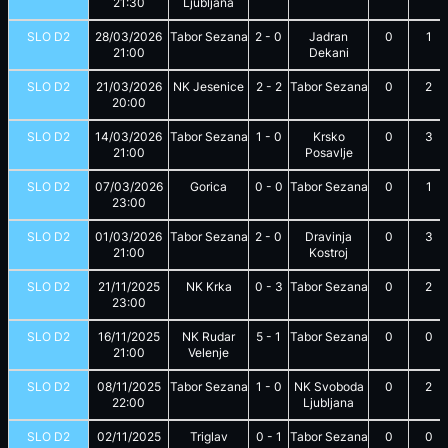
21:30
Ljubljana
SLO D2
28/03/2026
Tabor Sezana
2
-
0
Jadran
0
1
21:00
Dekani
SLO D2
21/03/2026
NK Jesenice
2
-
2
Tabor Sezana
0
2
20:00
SLO D2
14/03/2026
Tabor Sezana
1
-
0
Krsko
0
3
21:00
Posavlje
SLO D2
07/03/2026
Gorica
0
-
0
Tabor Sezana
0
1
23:00
SLO D2
01/03/2026
Tabor Sezana
2
-
0
Dravinja
0
3
21:00
Kostroj
SLO D2
21/11/2025
NK Krka
0
-
3
Tabor Sezana
0
2
23:00
SLO D2
16/11/2025
NK Rudar
5
-
1
Tabor Sezana
0
0
21:00
Velenje
SLO D2
08/11/2025
Tabor Sezana
1
-
0
NK Svoboda
0
2
22:00
Ljubljana
SLO D2
02/11/2025
Triglav
0
-
1
Tabor Sezana
0
0