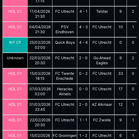
17:15
HOL D1
11/04/2026
FC Utrecht
4
-
1
Telstar
9
2
21:30
HOL D1
04/04/2026
PSV
4
-
3
FC Utrecht
10
1
21:30
Eindhoven
INT CF
25/03/2026
Quick Boys
4
-
4
FC Utrecht
0
0
02:00
Unknown
22/03/2026
FC Utrecht
2
-
0
Go Ahead
9
2
20:30
Eagles
HOL D1
15/03/2026
FC Twente
0
-
2
FC Utrecht
33
0
18:15
Enschede
HOL D1
07/03/2026
Heracles
0
-
0
FC Utrecht
17
0
02:00
Almelo
HOL D1
01/03/2026
FC Utrecht
2
-
0
AZ Alkmaar
12
1
22:45
HOL D1
22/02/2026
FC Utrecht
1
-
1
FC Zwolle
9
1
20:30
HOL D1
15/02/2026
FC Groningen
1
-
2
FC Utrecht
6
1