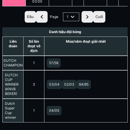
03:00
Đầu
Page
1
Cuối
Danh hiệu đội bóng
Liên
Số lần
Mùa/năm đoạt giải nhất
đoàn
đoạt vô
địch
DUTCH
1
57/58
CHAMPION
DUTCH
CUP
WINNER
3
03/04
02/03
84/85
(KNVB
BEKER)
Dutch
Super
1
04/05
Cup
winner