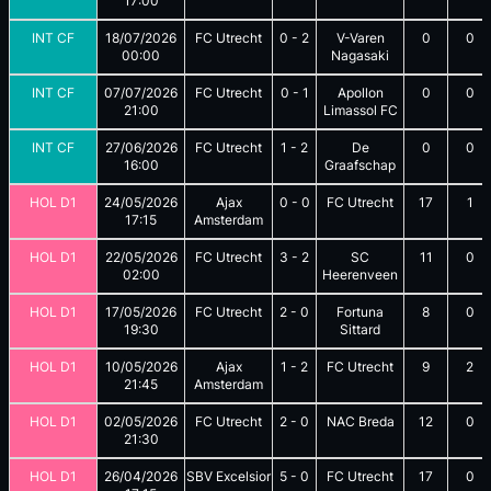
17:00
INT CF
18/07/2026
FC Utrecht
0
-
2
V-Varen
0
0
00:00
Nagasaki
INT CF
07/07/2026
FC Utrecht
0
-
1
Apollon
0
0
21:00
Limassol FC
INT CF
27/06/2026
FC Utrecht
1
-
2
De
0
0
16:00
Graafschap
HOL D1
24/05/2026
Ajax
0
-
0
FC Utrecht
17
1
17:15
Amsterdam
HOL D1
22/05/2026
FC Utrecht
3
-
2
SC
11
0
02:00
Heerenveen
HOL D1
17/05/2026
FC Utrecht
2
-
0
Fortuna
8
0
19:30
Sittard
HOL D1
10/05/2026
Ajax
1
-
2
FC Utrecht
9
2
21:45
Amsterdam
HOL D1
02/05/2026
FC Utrecht
2
-
0
NAC Breda
12
0
21:30
HOL D1
26/04/2026
SBV Excelsior
5
-
0
FC Utrecht
17
0