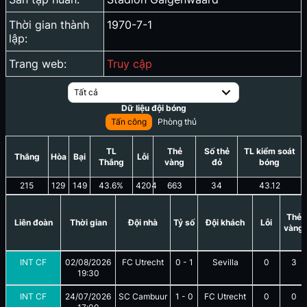
Thời gian thành
1970-7-1
lập:
Trang web:
Truy cập
Tất cả
Dữ liệu đội bóng
Tấn công
Phòng thủ
TL
Thẻ
Số thẻ
TL kiểm soát
Thắng
Hòa
Bại
Lỗi
Thắng
vàng
đỏ
bóng
215
129
149
43.6
%
4204
663
34
43.12
Thẻ
Liên đoàn
Thời gian
Đội nhà
Tỷ số
Đội khách
Lỗi
vàng
INT CF
02/08/2026
FC Utrecht
0
-
1
Sevilla
0
3
19:30
INT CF
24/07/2026
SC Cambuur
1
-
0
FC Utrecht
0
0