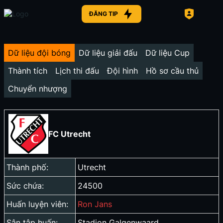
ĐĂNG TIP
Dữ liệu đội bóng
Dữ liệu giải đấu
Dữ liệu Cup
Thành tích
Lịch thi đấu
Đội hình
Hồ sơ cầu thủ
Chuyển nhượng
FC Utrecht
Thành phố:
Utrecht
Sức chứa:
24500
Huấn luyện viên:
Ron Jans
Sân tập huấn:
Stadion Galgenwaard