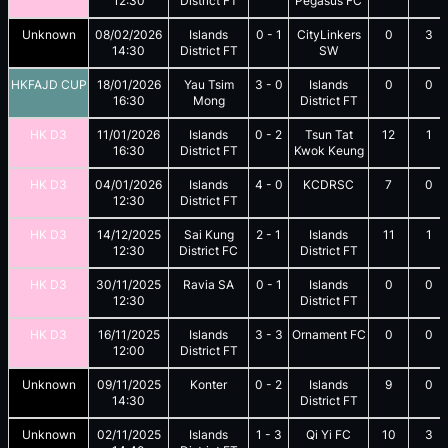
12:30
District FT
Pegasus FC
Unknown
08/02/2026
Islands
0
-
1
CityLinkers
0
3
14:30
District FT
SW
HKFAJD CUP
18/01/2026
Yau Tsim
3
-
0
Islands
0
0
16:30
Mong
District FT
HK D3
11/01/2026
Islands
0
-
2
Tsun Tat
12
1
16:30
District FT
Kwok Keung
HK D3
04/01/2026
Islands
4
-
0
KCDRSC
7
0
12:30
District FT
HK D3
14/12/2025
Sai Kung
2
-
1
Islands
11
1
12:30
District FC
District FT
HK D3
30/11/2025
Ravia SA
0
-
1
Islands
0
0
12:30
District FT
HK D3
16/11/2025
Islands
3
-
3
Ornament FC
0
0
12:00
District FT
Unknown
09/11/2025
Konter
0
-
2
Islands
9
0
14:30
District FT
Unknown
02/11/2025
Islands
1
-
3
Qi Yi FC
10
3