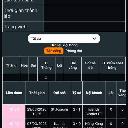
Thời gian thành
lập:
Trang web:
Tất cả
Dữ liệu đội bóng
Tấn công
Phòng thủ
TL
Thẻ
Số thẻ
TL kiểm soát
Thắng
Hòa
Bại
Lỗi
Thắng
vàng
đỏ
bóng
%
Thẻ
Liên đoàn
Thời gian
Đội nhà
Tỷ số
Đội khách
Lỗi
vàng
HK D3
29/03/2026
St Josephs
2
-
1
Islands
0
0
12:25
District FT
HK D3
08/03/2026
Islands
3
-
0
Hồng Kông
0
0