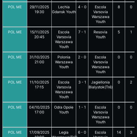
POL ME
29/11/2025
Lechia
4
-
0
Escola
8
0
19:30
Gdansk Youth
Varsovia
Warszawa
Youth
POL ME
15/11/2025
Escola
7
-
1
Resovia
5
1
20:45
Varsovia
Youth
Warszawa
Youth
POL ME
31/10/2025
Polonia
2
-
0
Escola
0
0
21:00
Warszawa
Varsovia
Youth
Warszawa
Youth
POL ME
11/10/2025
Escola
3
-
1
Jagiellonia
0
2
17:15
Varsovia
Bialystok(Trẻ)
Warszawa
Youth
POL ME
04/10/2025
Odra Opole
1
-
1
Escola
0
0
17:00
Youth
Varsovia
Warszawa
Youth
POL ME
17/09/2025
Legia
6
-
0
Escola
14
3