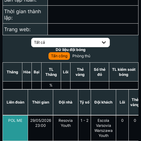
Thời gian thành
lập:
Trang web:
Tất cả
Dữ liệu đội bóng
Tấn công
Phòng thủ
TL
Thẻ
Số thẻ
TL kiểm soát
Thắng
Hòa
Bại
Lỗi
Thắng
vàng
đỏ
bóng
%
Thẻ
Liên đoàn
Thời gian
Đội nhà
Tỷ số
Đội khách
Lỗi
vàng
POL ME
29/05/2026
Resovia
1
-
2
Escola
0
0
23:00
Youth
Varsovia
Warszawa
Youth