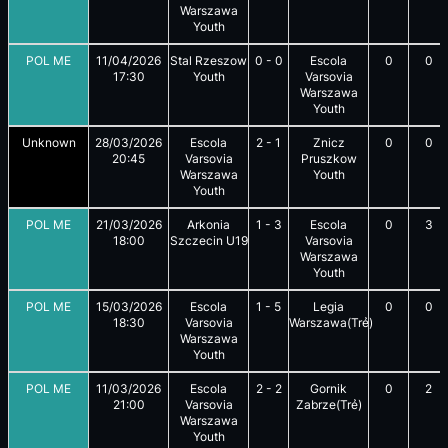
Warszawa
Youth
POL ME
11/04/2026
Stal Rzeszow
0
-
0
Escola
0
0
17:30
Youth
Varsovia
Warszawa
Youth
Unknown
28/03/2026
Escola
2
-
1
Znicz
0
0
20:45
Varsovia
Pruszkow
Warszawa
Youth
Youth
POL ME
21/03/2026
Arkonia
1
-
3
Escola
0
3
18:00
Szczecin U19
Varsovia
Warszawa
Youth
POL ME
15/03/2026
Escola
1
-
5
Legia
0
0
18:30
Varsovia
Warszawa(Trẻ)
Warszawa
Youth
POL ME
11/03/2026
Escola
2
-
2
Gornik
0
2
21:00
Varsovia
Zabrze(Trẻ)
Warszawa
Youth