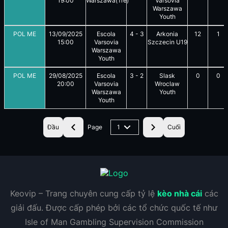
19:00
Warszawa(Trẻ)
Varsovia
Warszawa
Youth
POL ME
13/09/2025
Escola
4
-
3
Arkonia
12
1
15:00
Varsovia
Szczecin U19
Warszawa
Youth
POL ME
29/08/2025
Escola
3
-
2
Slask
0
0
20:00
Varsovia
Wroclaw
Warszawa
Youth
Youth
Đầu
Page
1
Cuối
Keovip – Trang chuyên cung cấp tỷ lệ
kèo nhà cái
các
giải đấu. Được cấp phép bởi các tổ chức quốc tế như
Isle of Man Gambling Supervision Commission