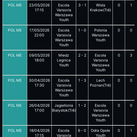
POL ME
23/05/2026
Escola
3
-
1
Wisla
0
1
17:15
Varsovia
Krakow(Trẻ)
Warszawa
Youth
POL ME
17/05/2026
Escola
1
-
0
Polonia
0
0
22:00
Varsovia
Warszawa
Warszawa
Youth
Youth
POL ME
09/05/2026
Miedz
2
-
2
Escola
0
3
18:00
Legnica
Varsovia
Youth
Warszawa
Youth
POL ME
30/04/2026
Escola
1
-
3
Lech
0
0
17:30
Varsovia
Poznan(Trẻ)
Warszawa
Youth
POL ME
26/04/2026
Jagiellonia
1
-
2
Escola
0
0
17:00
Bialystok(Trẻ)
Varsovia
Warszawa
Youth
POL ME
18/04/2026
Escola
6
-
0
Odra Opole
0
1
17:15
Varsovia
Youth