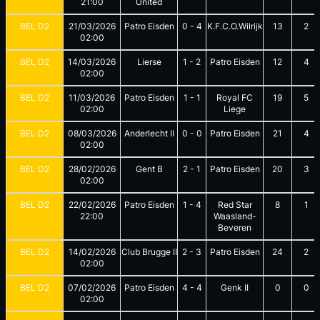
21:00
United
BEL D2
21/03/2026
Patro Eisden
0
-
4
K.F.C.O.Wilrijk
13
2
02:00
BEL D2
14/03/2026
Lierse
1
-
2
Patro Eisden
12
4
02:00
BEL D2
11/03/2026
Patro Eisden
1
-
1
Royal FC
19
5
02:00
Liege
BEL D2
08/03/2026
Anderlecht II
0
-
0
Patro Eisden
21
4
02:00
BEL D2
28/02/2026
Gent B
2
-
1
Patro Eisden
20
3
02:00
BEL D2
22/02/2026
Patro Eisden
1
-
4
Red Star
8
1
22:00
Waasland-
Beveren
BEL D2
14/02/2026
Club Brugge Ⅱ
2
-
3
Patro Eisden
24
2
02:00
BEL D2
07/02/2026
Patro Eisden
4
-
4
Genk II
0
0
02:00