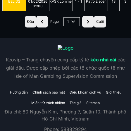
BEL D2
01/02/2026
KVSK Lommel
1
-
1
Patro Eisden
18
3
02:00
Đầu
Page
1
Cuối
Keovip – Trang chuyên cung cấp tỷ lệ
kèo nhà cái
các
giải đấu. Được cấp phép bởi các tổ chức quốc tế như
Isle of Man Gambling Supervision Commission
Hướng dẫn
Chính sách bảo mật
Điều khoản dịch vụ
Giới thiệu
Miễn trừ trách nhiệm
Tác giả
Sitemap
Địa chỉ:
80 Nguyễn Kim, Phường 7, Quận 10, Thành phố
Hồ Chí Minh, Vietnam
Phone:
588829294