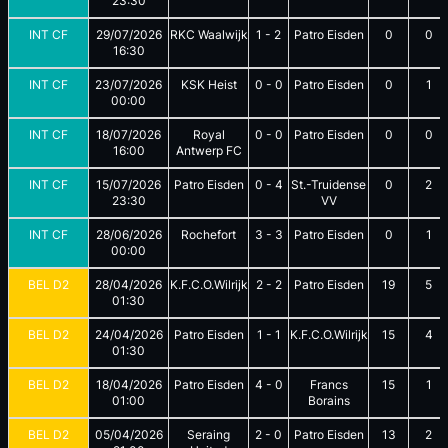
23:30
INT CF
29/07/2026
RKC Waalwijk
1
-
2
Patro Eisden
0
0
16:30
INT CF
23/07/2026
KSK Heist
0
-
0
Patro Eisden
0
1
00:00
INT CF
18/07/2026
Royal
0
-
0
Patro Eisden
0
0
16:00
Antwerp FC
INT CF
15/07/2026
Patro Eisden
0
-
4
St.-Truidense
0
2
23:30
VV
INT CF
28/06/2026
Rochefort
3
-
3
Patro Eisden
0
1
00:00
BEL D2
28/04/2026
K.F.C.O.Wilrijk
2
-
2
Patro Eisden
19
5
01:30
BEL D2
24/04/2026
Patro Eisden
1
-
1
K.F.C.O.Wilrijk
15
4
01:30
BEL D2
18/04/2026
Patro Eisden
4
-
0
Francs
15
1
01:00
Borains
BEL D2
05/04/2026
Seraing
2
-
0
Patro Eisden
13
2