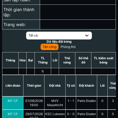
Thời gian thành
lập:
Trang web:
Tất cả
Dữ liệu đội bóng
Tấn công
Phòng thủ
TL
Thẻ
Số thẻ
TL kiểm soát
Thắng
Hòa
Bại
Lỗi
Thắng
vàng
đỏ
bóng
%
Thẻ
Liên đoàn
Thời gian
Đội nhà
Tỷ số
Đội khách
Lỗi
vàng
INT CF
01/08/2026
MVV
1
-
1
Patro Eisden
0
3
19:00
Maastricht
INT CF
29/07/2026
KSC Lokeren
0
-
0
Patro Eisden
0
0