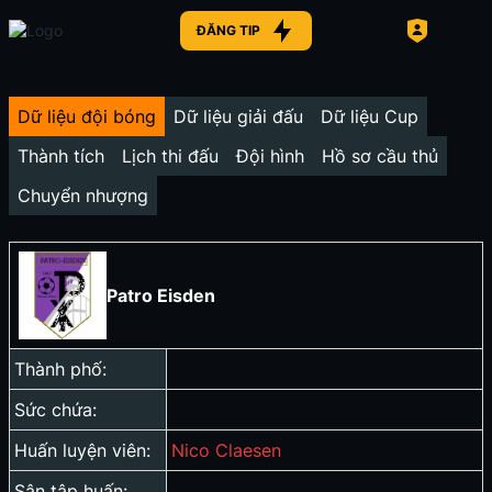
ĐĂNG TIP
Dữ liệu đội bóng
Dữ liệu giải đấu
Dữ liệu Cup
Thành tích
Lịch thi đấu
Đội hình
Hồ sơ cầu thủ
Chuyển nhượng
Patro Eisden
Thành phố:
Sức chứa:
Huấn luyện viên:
Nico Claesen
Sân tập huấn: