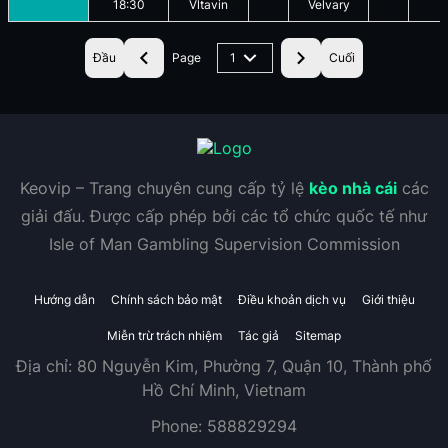
18:30
Vltavin
Velvary
Đầu
Page
1
Cuối
Keovip – Trang chuyên cung cấp tỷ lệ
kèo nhà cái
các
giải đấu. Được cấp phép bởi các tổ chức quốc tế như
Isle of Man Gambling Supervision Commission
Hướng dẫn
Chính sách bảo mật
Điều khoản dịch vụ
Giới thiệu
Miễn trừ trách nhiệm
Tác giả
Sitemap
Địa chỉ:
80 Nguyễn Kim, Phường 7, Quận 10, Thành phố
Hồ Chí Minh, Vietnam
Phone:
588829294