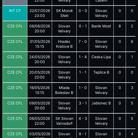
22:00
Velvary
Labem
INT CF
22/07/2026
SK Mondi
0
-
0
Slovan
0
0
23:00
Steti
Velvary
CZE CFL
06/06/2026
Slovan
0
-
1
Banik Most
8
2
20:00
Velvary
CZE CFL
31/05/2026
Hradec
7
-
0
Slovan
0
6
15:15
Kralove B
Velvary
CZE CFL
24/05/2026
Slovan
1
-
4
Ceska Lipa
0
1
20:00
Velvary
CZE CFL
20/05/2026
Slovan
1
-
1
Teplice B
0
0
22:00
Velvary
CZE CFL
16/05/2026
Mlada
1
-
0
Slovan
0
3
15:15
Boleslav B
Velvary
CZE CFL
09/05/2026
Slovan
3
-
1
Jablonec B
0
5
20:00
Velvary
CZE CFL
06/05/2026
SK Slovan
4
-
3
Slovan
0
5
22:00
Varnsdorf
Velvary
CZE CFL
03/05/2026
Slovan
8
-
1
Slovan
0
4