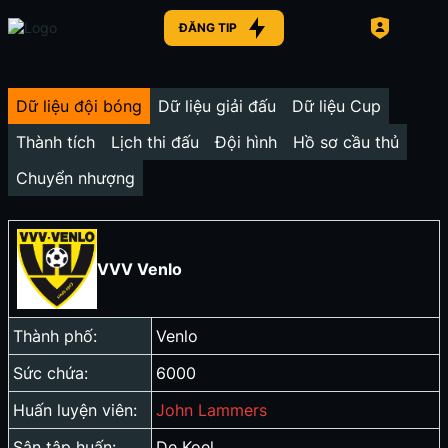
ĐĂNG TIP
Dữ liệu đội bóng
Dữ liệu giải đấu
Dữ liệu Cup
Thành tích
Lịch thi đấu
Đội hình
Hồ sơ cầu thủ
Chuyển nhượng
VVV Venlo
Thành phố:
Venlo
Sức chứa:
6000
Huấn luyện viên:
John Lammers
Sân tập huấn:
De Koel