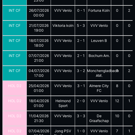
23:00
INT CF
26/07/2026
VVV Venlo
0
-
1
Fortuna Koln
0
2
00:00
INT CF
21/07/2026
Viktoria koln
5
-
3
VVV Venlo
0
0
19:00
INT CF
18/07/2026
VVV Venlo
2
-
1
Leuven B
0
0
18:00
INT CF
07/07/2026
VVV Venlo
2
-
1
Bochum Am.
0
0
21:00
INT CF
04/07/2026
VVV Venlo
3
-
2
Monchengladbach
0
2
17:00
AM.
HOL D2
25/04/2026
VVV Venlo
3
-
1
Almere City
8
0
01:00
FC
HOL D2
18/04/2026
Helmond
2
-
0
VVV Venlo
12
1
01:00
Sport
HOL D2
11/04/2026
VVV Venlo
3
-
3
De
10
0
21:30
Graafschap
HOL D2
07/04/2026
Jong PSV
1
-
0
VVV Venlo
7
1