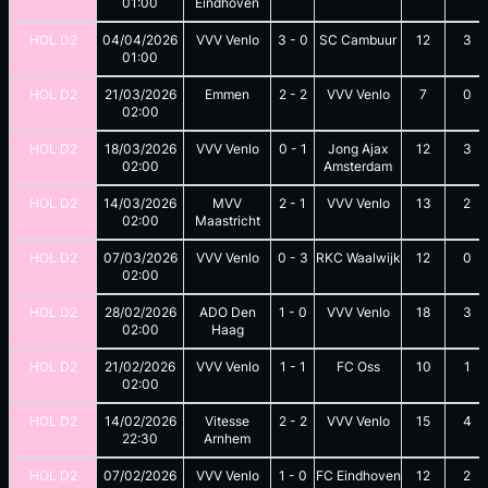
01:00
Eindhoven
HOL D2
04/04/2026
VVV Venlo
3
-
0
SC Cambuur
12
3
01:00
HOL D2
21/03/2026
Emmen
2
-
2
VVV Venlo
7
0
02:00
HOL D2
18/03/2026
VVV Venlo
0
-
1
Jong Ajax
12
3
02:00
Amsterdam
HOL D2
14/03/2026
MVV
2
-
1
VVV Venlo
13
2
02:00
Maastricht
HOL D2
07/03/2026
VVV Venlo
0
-
3
RKC Waalwijk
12
0
02:00
HOL D2
28/02/2026
ADO Den
1
-
0
VVV Venlo
18
3
02:00
Haag
HOL D2
21/02/2026
VVV Venlo
1
-
1
FC Oss
10
1
02:00
HOL D2
14/02/2026
Vitesse
2
-
2
VVV Venlo
15
4
22:30
Arnhem
HOL D2
07/02/2026
VVV Venlo
1
-
0
FC Eindhoven
12
2