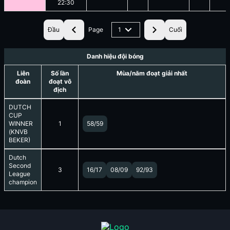
22:30
Đầu
Page
1
Cuối
Danh hiệu đội bóng
Liên
Số lần
Mùa/năm đoạt giải nhất
đoàn
đoạt vô
địch
DUTCH
CUP
WINNER
1
58/59
(KNVB
BEKER)
Dutch
Second
3
16/17
08/09
92/93
League
champion