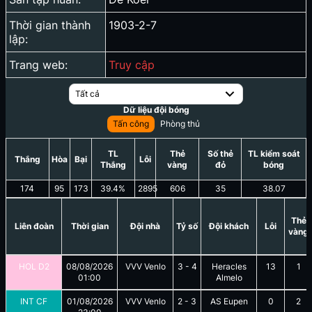
Thời gian thành
1903-2-7
lập:
Trang web:
Truy cập
Tất cả
Dữ liệu đội bóng
Tấn công
Phòng thủ
TL
Thẻ
Số thẻ
TL kiểm soát
Thắng
Hòa
Bại
Lỗi
Thắng
vàng
đỏ
bóng
174
95
173
39.4
%
2895
606
35
38.07
Thẻ
Liên đoàn
Thời gian
Đội nhà
Tỷ số
Đội khách
Lỗi
vàng
HOL D2
08/08/2026
VVV Venlo
3
-
4
Heracles
13
1
01:00
Almelo
INT CF
01/08/2026
VVV Venlo
2
-
3
AS Eupen
0
2